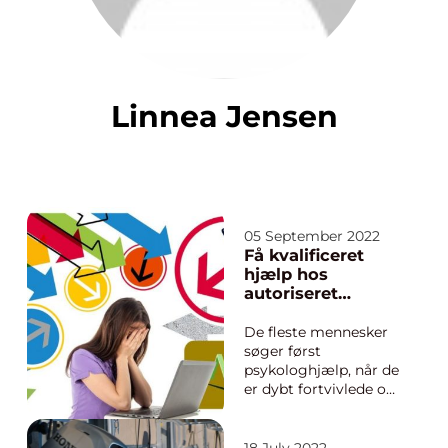
Linnea Jensen
05 September 2022
Få kvalificeret
hjælp hos
autoriseret
psykolog
De fleste mennesker
søger først
psykologhjælp, når de
er dybt fortvivlede og
har mistet alt håb. De
føler måske, at de er
ved deres fulde fem,