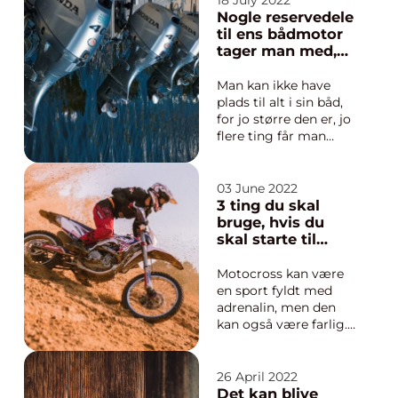
18 July 2022
og at der ikke er
Nogle reservedele
nogen vej ud. Men det
til ens bådmotor
er faktisk det værste
tager man med,
tidspunkt at søge
andre lader man
hjælp på. Grunden til
bliver hjemme
Man kan ikke have
dette...
plads til alt i sin båd,
for jo større den er, jo
flere ting får man
brug for, specielt når
det kommer til at
handle om de ting og
03 June 2022
dele, man skal bruge
3 ting du skal
til at reparere med.
bruge, hvis du
Der findes for
skal starte til
eksempel mange
motocross
rese...
Motocross kan være
en sport fyldt med
adrenalin, men den
kan også være farlig.
Derfor er det vigtigt,
at man har det rette
udstyr, når man vil
26 April 2022
starte. I dette indlæg
Det kan blive