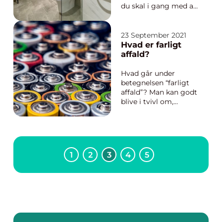
du skal i gang med at
renovere dit
badeværelse, så er der
nogle ting, du skal
23 September 2021
være opmærksom på.
Hvad er farligt
Det drejer sig bl.a.
affald?
om, hvilket slags
inventar du skal
Hvad går under
vælge til dit
betegnelsen “farligt
badeværelse. Det er
affald”? Man kan godt
me...
blive i tvivl om,
hvornår du har noget
farligt affald, som
kræver en speciel
måde at blive sorteret
på. Det er bedre at
1
2
3
4
5
være på den sikre ...