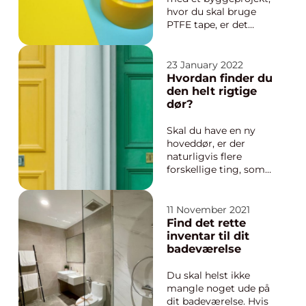
hvor du skal bruge
PTFE tape, er det
naturligvis vigtigt, at
du får fat i det helt
rigtige af slagsen. Der
23 January 2022
kan være stor forskel
Hvordan finder du
på, hvordan
den helt rigtige
forskellige former for
dør?
PTFE tape virker.
Derfor ka...
Skal du have en ny
hoveddør, er der
naturligvis flere
forskellige ting, som
du bør overveje. Det
kan blandt andet
være vigtigt, hvilket
11 November 2021
materiale døren er
Find det rette
lavet af i forhold til, at
inventar til dit
den helst skal holde i
badeværelse
mange år. Ligesom
det kan have stor
Du skal helst ikke
betydning...
mangle noget ude på
dit badeværelse. Hvis