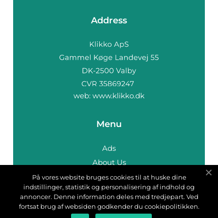
Address
web:
www.klikko.dk
Menu
Ads
About Us
Cookies
På vores website bruges cookies til at huske dine
indstillinger, statistik og personalisering af indhold og
Contact
annoncer. Denne information deles med tredjepart. Ved
Sitemap
fortsat brug af websiden godkender du cookiepolitikken.