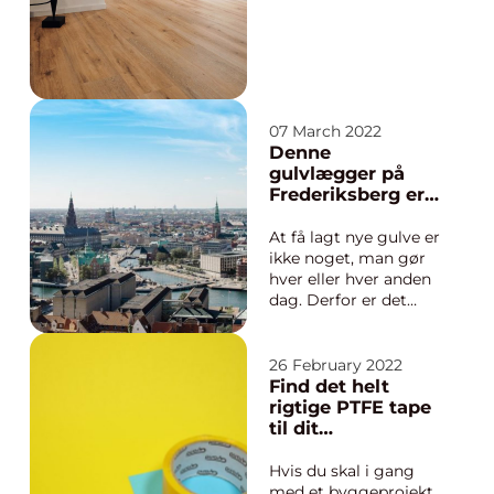
passe og pleje dem
og når de begynder at
se grå og triste ud, er
det tid til at få dem
afslebet. Det er noget
du kan gøre selv eller
07 March 2022
ogs...
Denne
gulvlægger på
Frederiksberg er
det oplagte valg
for dig, der har
At få lagt nye gulve er
fokus på kvalitet
ikke noget, man gør
hver eller hver anden
dag. Derfor er det
også vigtigt, at
arbejdet er i orden,
når det endelig bliver
26 February 2022
gjort. Det kan sikres
Find det helt
ved at få professionel
rigtige PTFE tape
hjælp af en
til dit
gulvlægger på
byggeprojekt
Frederiksberg. Gerne
Hvis du skal i gang
en med stor ...
med et byggeprojekt,