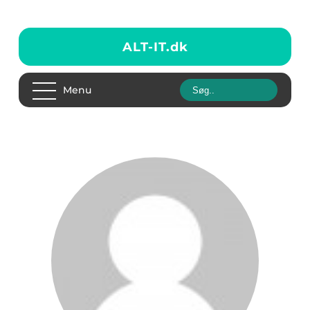
ALT-IT.
dk
Menu