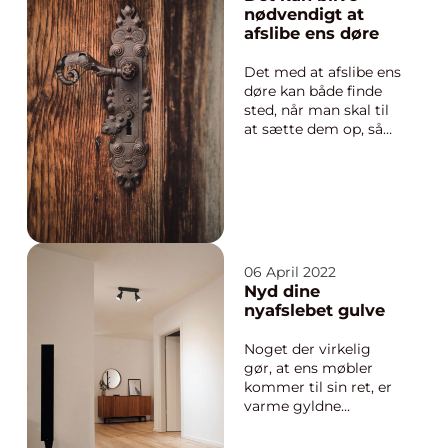
kommer vi ind på 3
nødvendigt at
ting du skal bruge,
afslibe ens døre
hvis du vil starte til
motocross. En
Det med at afslibe ens
motocros...
døre kan både finde
sted, når man skal til
at sætte dem op, så
de lige får den sidste
forskønnelse, så de ser
flotte ud, for det kan
jo være, at døren er
meget rå i det, når
man har købt den,
eller man selv har
06 April 2022
lavet den. Men d...
Nyd dine
nyafslebet gulve
Noget der virkelig
gør, at ens møbler
kommer til sin ret, er
varme gyldne
trægulve. Derfor er
det også vigtigt at