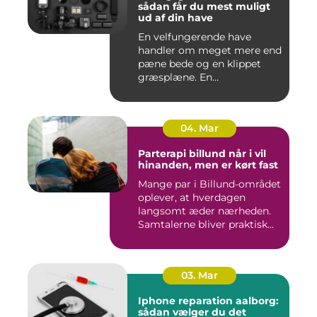
sådan får du mest muligt
ud af din have
En velfungerende have
handler om meget mere end
pæne bede og en klippet
græsplæne. En
gennemtænkt lø...
04. Mar
Parterapi billund når i vil
hinanden, men er kørt fast
Mange par i Billund-området
oplever, at hverdagen
langsomt æder nærheden.
Samtalerne bliver praktisk...
03. Mar
Iphone reparation aalborg:
sådan vælger du det