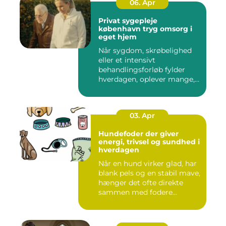
06. Apr
Privat sygepleje
københavn tryg omsorg i
eget hjem
Når sygdom, skrøbelighed
eller et intensivt
behandlingsforløb fylder
hverdagen, oplever mange,
at de...
03. Apr
Hundefoder der giver
energi, trivsel og sundhed i
hverdagen
Når en hund virker glad, har
blank pels og en stabil mave,
hænger det ofte direkte
sammen med fodere...