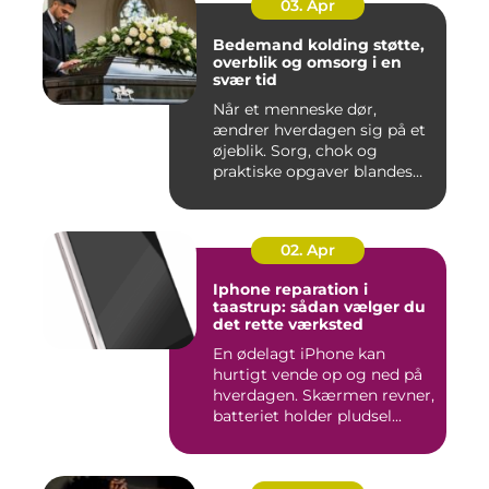
03. Apr
Bedemand kolding støtte,
overblik og omsorg i en
svær tid
Når et menneske dør,
ændrer hverdagen sig på et
øjeblik. Sorg, chok og
praktiske opgaver blandes
sam...
02. Apr
Iphone reparation i
taastrup: sådan vælger du
det rette værksted
En ødelagt iPhone kan
hurtigt vende op og ned på
hverdagen. Skærmen revner,
batteriet holder pludsel...