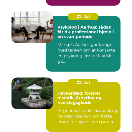
02. Jul
Psykolog i Aarhus: sådan
får du professionel hjælp i
en svær periode
Mange i Aarhus går længe
med tanken om at kontakte
en psykolog, før de faktisk
g&...
02. Jul
Haveanlæg: forener
æstetik, funktion og
hverdagsglæde
Et gennemtænkt haveanlæg
handler ikke kun om flotte
blomster og en pæn græsp...