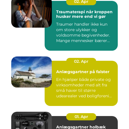
02. Apr
Traumaterapi når kroppen
husker mere end vi gør
Traumer handler ikke kun
om store ulykker og
voldsomme begivenheder.
Mange mennesker bærer
rundt på ...
02. Apr
Anlægsgartner på falster
En hjælper både private og
virksomheder med alt fra
små haver til større
udearealer ved boligforeni...
01. Apr
Anlægsgartner holbæk