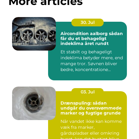
More articles
30. Jul
Aircondition aalborg sådan
får du et behageligt
indeklima året rundt
Et stabilt og behageligt
indeklima betyder mere, end
mange tror. Søvnen bliver
bedre, koncentratione...
03. Jul
Drænspuling: sådan
undgår du oversvømmede
marker og fugtige grunde
Når vandet ikke kan komme
væk fra marker,
gårdspladser eller omkring