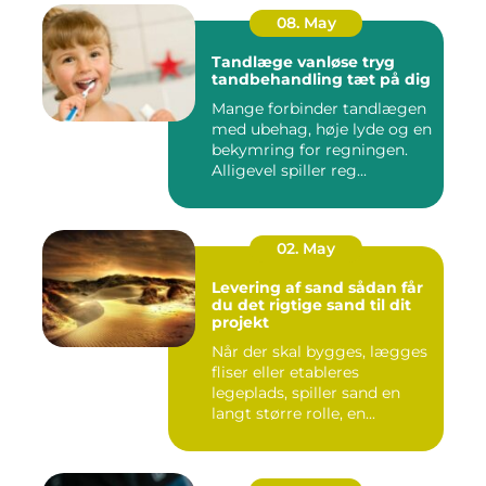
08. May
Tandlæge vanløse tryg
tandbehandling tæt på dig
Mange forbinder tandlægen
med ubehag, høje lyde og en
bekymring for regningen.
Alligevel spiller reg...
02. May
Levering af sand sådan får
du det rigtige sand til dit
projekt
Når der skal bygges, lægges
fliser eller etableres
legeplads, spiller sand en
langt større rolle, en...