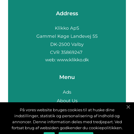
Address
web:
www.klikko.dk
Menu
Ads
About Us
Cookies
På vores website bruges cookies til at huske dine
indstillinger, statistik og personalisering af indhold og
Contact
annoncer. Denne information deles med tredjepart. Ved
Sitemap
fortsat brug af websiden godkender du cookiepolitikken.