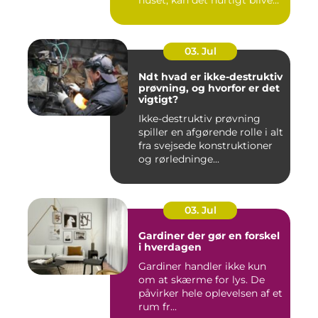
huset, kan det hurtigt blive
dy...
03. Jul
Ndt hvad er ikke-destruktiv
prøvning, og hvorfor er det
vigtigt?
Ikke-destruktiv prøvning
spiller en afgørende rolle i alt
fra svejsede konstruktioner
og rørledninge...
03. Jul
Gardiner der gør en forskel
i hverdagen
Gardiner handler ikke kun
om at skærme for lys. De
påvirker hele oplevelsen af et
rum fr...