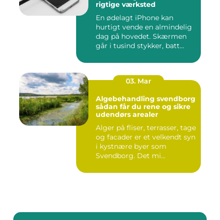
rigtige værksted
En ødelagt iPhone kan
hurtigt vende en almindelig
dag på hovedet. Skærmen
går i tusind stykker, batt...
03. Mar
Algebehandling svendborg
sådan får du rene og sikre
udendørs arealer
Alger på fliser, terrasser, tage
og facader er et velkendt syn
i kystnære byer som
Svendborg. Det mi...