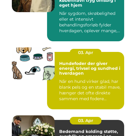
københavn tryg omsorg i
eget hjem
Når sygdom, skrøbelighed
eller et intensivt
behandlingsforløb fylder
hverdagen, oplever mange,
at de...
03. Apr
Hundefoder der giver
energi, trivsel og sundhed i
hverdagen
Når en hund virker glad, har
blank pels og en stabil mave,
hænger det ofte direkte
sammen med fodere...
03. Apr
Bedemand kolding støtte,