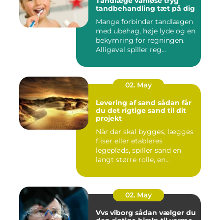
Tandlæge vanløse tryg
tandbehandling tæt på dig
Mange forbinder tandlægen
med ubehag, høje lyde og en
bekymring for regningen.
Alligevel spiller reg...
02. May
Levering af sand sådan får
du det rigtige sand til dit
projekt
Når der skal bygges, lægges
fliser eller etableres
legeplads, spiller sand en
langt større rolle, en...
02. May
Vvs viborg sådan vælger du