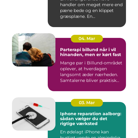
handler om meget mere end
pæne bede og en klippet
græsplæne. En
gennemtænkt lø...
04. Mar
Parterapi billund når i vil
hinanden, men er kørt fast
Mange par i Billund-området
oplever, at hverdagen
langsomt æder nærheden.
Samtalerne bliver praktisk...
03. Mar
Iphone reparation aalborg:
sådan vælger du det
rigtige værksted
En ødelagt iPhone kan
hurtigt vende en almindelig