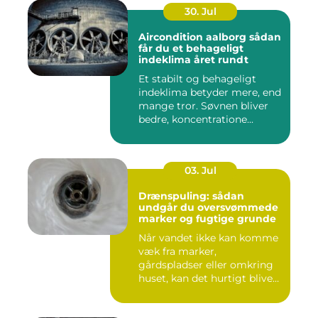
30. Jul
Aircondition aalborg sådan
får du et behageligt
indeklima året rundt
Et stabilt og behageligt
indeklima betyder mere, end
mange tror. Søvnen bliver
bedre, koncentratione...
03. Jul
Drænspuling: sådan
undgår du oversvømmede
marker og fugtige grunde
Når vandet ikke kan komme
væk fra marker,
gårdspladser eller omkring
huset, kan det hurtigt blive
dy...