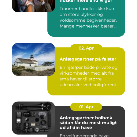
husker mere end vi gør
Traumer handler ikke kun
om store ulykker og
voldsomme begivenheder.
Mange mennesker bærer
rundt på ...
02. Apr
Anlægsgartner på falster
En hjælper både private og
virksomheder med alt fra
små haver til større
udearealer ved boligforeni...
01. Apr
Anlægsgartner holbæk
sådan får du mest muligt
ud af din have
En velfungerende have