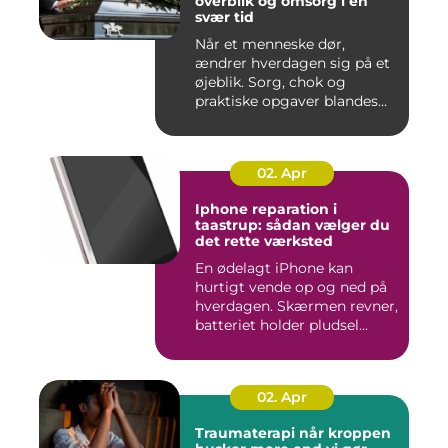
overblik og omsorg i en
svær tid
Når et menneske dør,
ændrer hverdagen sig på et
øjeblik. Sorg, chok og
praktiske opgaver blandes
sam...
02. Apr
Iphone reparation i
taastrup: sådan vælger du
det rette værksted
En ødelagt iPhone kan
hurtigt vende op og ned på
hverdagen. Skærmen revner,
batteriet holder pludsel...
02. Apr
Traumaterapi når kroppen