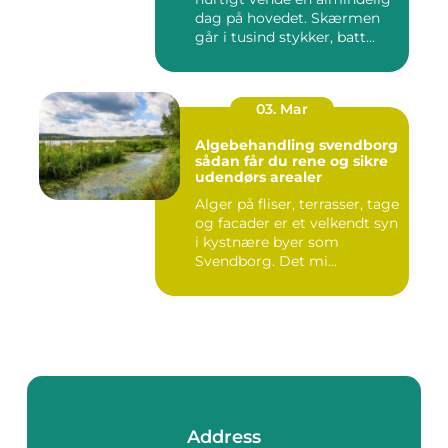
dag på hovedet. Skærmen
går i tusind stykker, batt...
03. Mar
Algebehandling svendborg
sådan får du rene og sikre
udendørs arealer
Alger på fliser, terrasser, tage
og facader er et velkendt syn
i kystnære byer som
Svendborg. Det mi...
Address