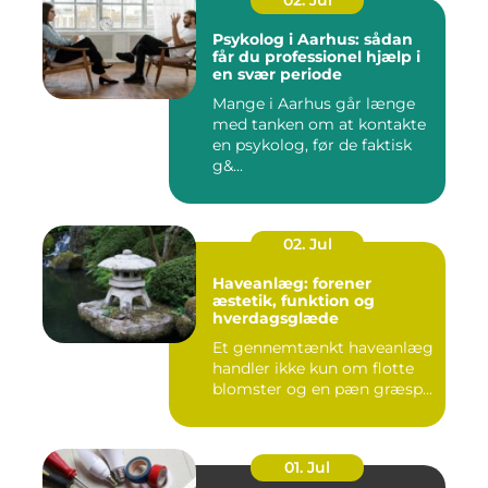
02. Jul
Psykolog i Aarhus: sådan
får du professionel hjælp i
en svær periode
Mange i Aarhus går længe
med tanken om at kontakte
en psykolog, før de faktisk
g&...
02. Jul
Haveanlæg: forener
æstetik, funktion og
hverdagsglæde
Et gennemtænkt haveanlæg
handler ikke kun om flotte
blomster og en pæn græsp...
01. Jul