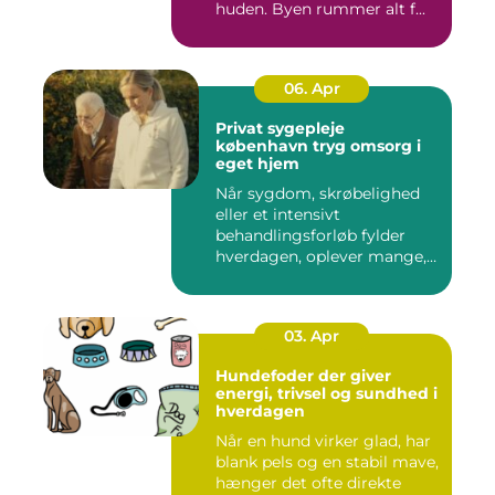
huden. Byen rummer alt f...
06. Apr
Privat sygepleje
københavn tryg omsorg i
eget hjem
Når sygdom, skrøbelighed
eller et intensivt
behandlingsforløb fylder
hverdagen, oplever mange,
at de...
03. Apr
Hundefoder der giver
energi, trivsel og sundhed i
hverdagen
Når en hund virker glad, har
blank pels og en stabil mave,
hænger det ofte direkte