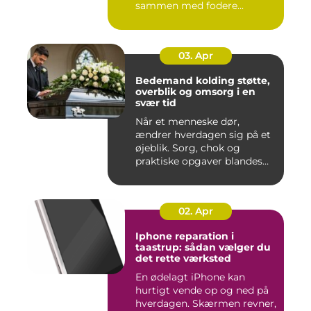
sammen med fodere...
03. Apr
Bedemand kolding støtte,
overblik og omsorg i en
svær tid
Når et menneske dør,
ændrer hverdagen sig på et
øjeblik. Sorg, chok og
praktiske opgaver blandes
sam...
02. Apr
Iphone reparation i
taastrup: sådan vælger du
det rette værksted
En ødelagt iPhone kan
hurtigt vende op og ned på
hverdagen. Skærmen revner,