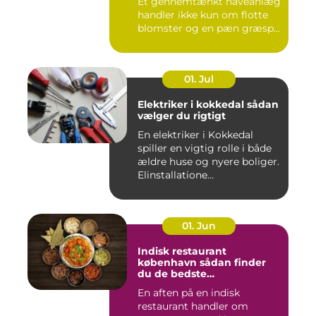
Et gennemtænkt haveanlæg
handler ikke kun om flotte
blomster og en pæn græsp...
01. Jul
Elektriker i kokkedal sådan
vælger du rigtigt
En elektriker i Kokkedal
spiller en vigtig rolle i både
ældre huse og nyere boliger.
Elinstallatione...
01. Jun
Indisk restaurant
københavn sådan finder
du de bedste
smagsoplevelser
En aften på en indisk
restaurant handler om