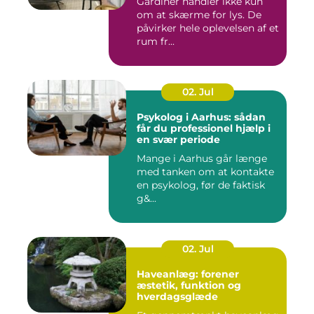
Gardiner handler ikke kun
om at skærme for lys. De
påvirker hele oplevelsen af et
rum fr...
02. Jul
Psykolog i Aarhus: sådan
får du professionel hjælp i
en svær periode
Mange i Aarhus går længe
med tanken om at kontakte
en psykolog, før de faktisk
g&...
02. Jul
Haveanlæg: forener
æstetik, funktion og
hverdagsglæde