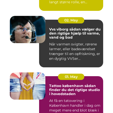
langt større rolle, en...
02. May
Vvs viborg sådan vælger du
den rigtige hjælp til varme,
vand og bad
Når varmen svigter, rørene
larmer, eller badeværelset
trænger til en opfriskning, er
en dygtig VVSer...
01. May
Tattoo københavn sådan
finder du det rigtige studio
i hovedstaden
At få en tatovering i
København handler i dag om
meget mere end blot blæk i