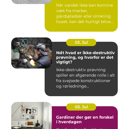
Når vandet ikke kan komme
væk fra marker,
gårdspladser eller omkring
huset, kan det hurtigt blive
dy...
03. Jul
Ndt hvad er ikke-destruktiv
prøvning, og hvorfor er det
vigtigt?
Ikke-destruktiv prøvning
spiller en afgørende rolle i alt
fra svejsede konstruktioner
og rørledninge...
03. Jul
Gardiner der gør en forskel
i hverdagen