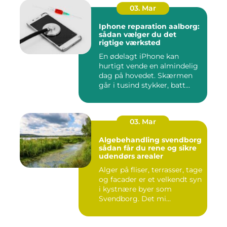
03. Mar
Iphone reparation aalborg:
sådan vælger du det
rigtige værksted
En ødelagt iPhone kan
hurtigt vende en almindelig
dag på hovedet. Skærmen
går i tusind stykker, batt...
03. Mar
Algebehandling svendborg
sådan får du rene og sikre
udendørs arealer
Alger på fliser, terrasser, tage
og facader er et velkendt syn
i kystnære byer som
Svendborg. Det mi...