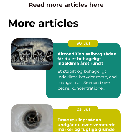
Read more articles here
More articles
30. Jul
Aircondition aalborg sådan
får du et behageligt
indeklima året rundt
Et stabilt og behageligt
indeklima betyder mere, end
mange tror. Søvnen bliver
bedre, koncentratione...
03. Jul
Drænspuling: sådan
undgår du oversvømmede
marker og fugtige grunde