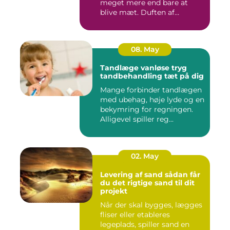
meget mere end bare at
blive mæt. Duften af
krydderier, ...
08. May
Tandlæge vanløse tryg
tandbehandling tæt på dig
Mange forbinder tandlægen
med ubehag, høje lyde og en
bekymring for regningen.
Alligevel spiller reg...
02. May
Levering af sand sådan får
du det rigtige sand til dit
projekt
Når der skal bygges, lægges
fliser eller etableres
legeplads, spiller sand en