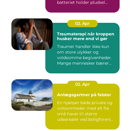
batteriet holder pludsel...
02. Apr
Traumaterapi når kroppen
husker mere end vi gør
Traumer handler ikke kun
om store ulykker og
voldsomme begivenheder.
Mange mennesker bærer
rundt på ...
02. Apr
Anlægsgartner på falster
En hjælper både private og
virksomheder med alt fra
små haver til større
udearealer ved boligforeni...