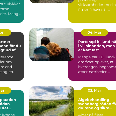
ore ulykker
virksomheder med a
omme
fra små haver til
der. Mange
større udearealer ve
r bærer
boligforeni...
.
Apr
04. Mar
rtner
Parterapi billund når
i vil hinanden, men
gt ud af
er kørt fast
gerende
Mange par i Billund-
ler om
området oplever, at
re end
hverdagen langsom
e og en
æder nærheden.
ræsplæne.
Samtalerne bliver
tænkt lø...
praktisk...
Mar
03. Mar
paration
Algebehandling
sådan
svendborg sådan får
 det
du rene og sikre
ærksted
udendørs arealer
t iPhone
Alger på fliser,