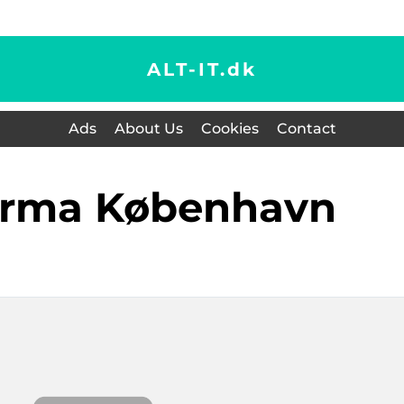
ALT-IT.
dk
Ads
About Us
Cookies
Contact
rfirma København