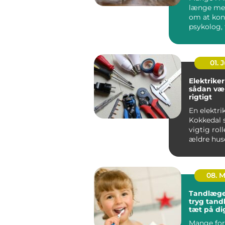
længe me
om at kon
psykolog, 
faktisk g&..
01. J
Elektriker
sådan væ
rigtigt
En elektrik
Kokkedal s
vigtig roll
ældre hus
boliger.
Elinstallati
08. 
Tandlæge
tryg tan
tæt på di
Mange for