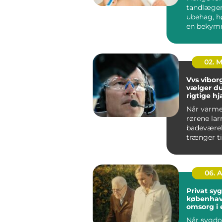
tandlæge
ubehag, h
en bekymr
regningen.
spiller reg.
02. 
Vvs viborg såd
vælger d
rigtige hj
varme, v
Når varme
rørene lar
badeværel
trænger ti
opfrisknin
dygtig VVS
06. 
Privat sy
københavn t
omsorg i 
Når sygd