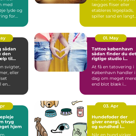
n med
lægges fliser eller
øje lyde og
etableres legeplads,
ing for
spiller sand en langt
 Alligevel
større rolle, en...
..
May
01. May
an
Tattoo københavn
u den
sådan finder du de
ælp til
rigtige studio i
and og bad
hovedstaden
n svigter,
At få en tatovering i
mer, eller
København handler i
set
dag om meget mer
l en
end blot blæk i
g, er en
huden. Byen rumme
er...
alt f...
Apr
03. Apr
gepleje
Hundefoder der
ryg
giver energi, trivsel
eget hjem
og sundhed i
hverdagen
om,
Når en hund virker