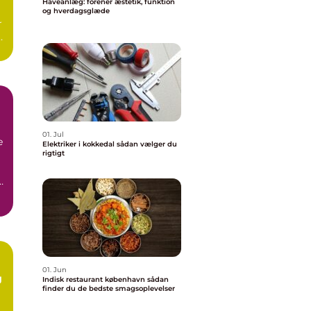
Haveanlæg: forener æstetik, funktion
og hverdagsglæde
r
01. Jul
e
Elektriker i kokkedal sådan vælger du
rigtigt
01. Jun
g
Indisk restaurant københavn sådan
finder du de bedste smagsoplevelser