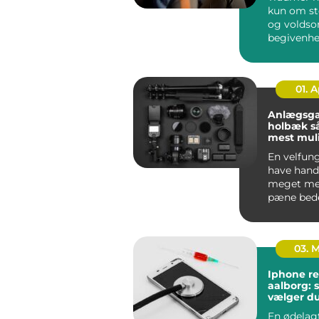
kun om st
og volds
begivenhe
menneske
rundt på ..
01. 
Anlægsga
holbæk sådan får du
mest muli
din have
En velfun
have hand
meget me
pæne bed
klippet g
En gennem
03. 
Iphone re
aalborg: 
vælger du
rigtige v
En ødelag