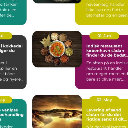
d tanken
haveanlæg handler
takte en
ikke kun om flotte
før de
blomster og en pæn
.
græsp...
ul
01. Jun
 i kokkedal
Indisk restaurant
lger du
københavn sådan
finder du de bedst
smagsoplevelser
er i
En aften på en indisk
piller en
restaurant handler
e i både
om meget mere end
e og nyere
bare at blive mæt.
Duften af krydderier,
one...
...
May
02. May
 vanløse
Levering af sand
dbehandling
sådan får du det
g
rigtige sand til dit
projekt
binder
Når der skal bygges,