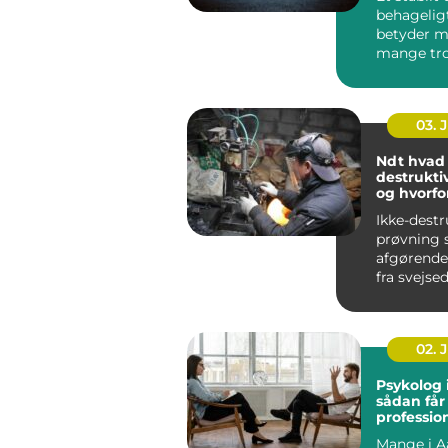
behagelig
betyder m
mange tro
bliver bed
koncentrat
03. 
Ndt hvad er ikke-
destrukti
og hvorfo
vigtigt?
Ikke-destr
prøvning s
afgørende r
fra svejse
konstrukt
rørledninge
02. 
Psykolog 
sådan får
profession
en svær p
Mange i A