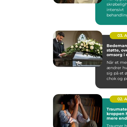
skrøbeligh
intensivt
behandlin
fylder hve
oplever m
de...
03. 
Bedemand
støtte, ov
omsorg i 
Når et me
ændrer h
sig på et ø
chok og p
opgaver b
sam...
02. 
Traumaterap
kroppen 
mere end 
Traumer h