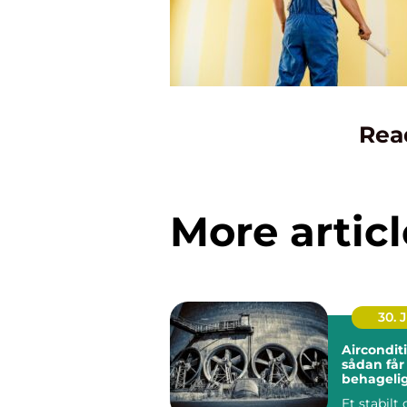
Rea
More articl
30. 
Aircondit
sådan får
behageli
indeklima
Et stabilt