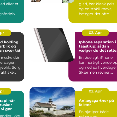
ed eller et
glad, har blank pels
og en stabil mave,
gsforløb
hænger det ofte
rdagen,
direkte sammen me
ange, at
fodere...
Apr
02. Apr
 kolding
Iphone reparation i
erblik og
taastrup: sådan
en svær tid
vælger du det rette
værksted
nneske dør,
En ødelagt iPhone
verdagen
kan hurtigt vende o
jeblik. Sorg,
og ned på hverdagen
raktiske
Skærmen revner,
landes
batteriet holder
pludsel...
Apr
02. Apr
i når
Anlægsgartner på
husker
falster
vi gør
En hjælper både
andler ikke
private og