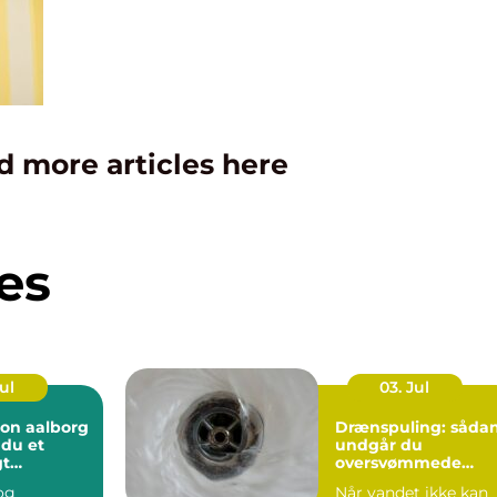
d more articles here
es
Jul
03. Jul
ion aalborg
Drænspuling: såda
 du et
undgår du
gt
oversvømmede
 året rundt
marker og fugtige
 og
Når vandet ikke kan