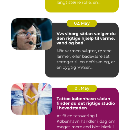
langt større rolle, en...
02. May
Vvs viborg sådan vælger du
den rigtige hjælp til varme,
vand og bad
Når varmen svigter, rørene
larmer, eller badeværelset
trænger til en opfriskning, er
en dygtig VVSer...
01. May
Tattoo københavn sådan
finder du det rigtige studio
i hovedstaden
At få en tatovering i
København handler i dag om
meget mere end blot blæk i