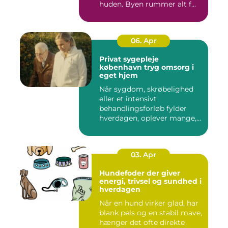
huden. Byen rummer alt f...
06. Apr
Privat sygepleje
københavn tryg omsorg i
eget hjem
Når sygdom, skrøbelighed
eller et intensivt
behandlingsforløb fylder
hverdagen, oplever mange,
at de...
03. Apr
Hundefoder der giver
energi, trivsel og sundhed i
hverdagen
Når en hund virker glad, har
blank pels og en stabil mave,
hænger det ofte direkte