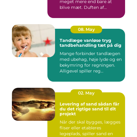
meget mere end bare at
blive mæt. Duften af
krydderier, ...
08. May
Tandlæge vanløse tryg
tandbehandling tæt på dig
Mange forbinder tandlægen
med ubehag, høje lyde og en
bekymring for regningen.
Alligevel spiller reg...
02. May
Levering af sand sådan får
du det rigtige sand til dit
projekt
Når der skal bygges, lægges
fliser eller etableres
legeplads, spiller sand en