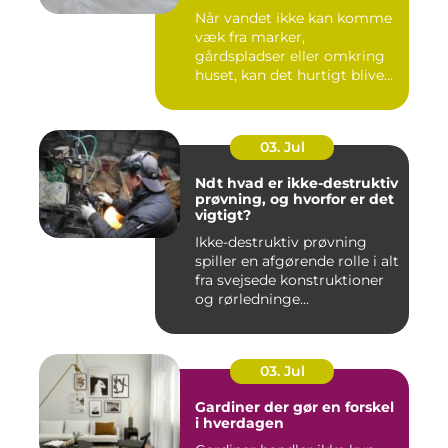
Når vandet ikke kan komme
væk fra marker,
gårdspladser eller omkring
huset, kan det hurtigt blive
dy...
03. Jul
Ndt hvad er ikke-destruktiv
prøvning, og hvorfor er det
vigtigt?
Ikke-destruktiv prøvning
spiller en afgørende rolle i alt
fra svejsede konstruktioner
og rørledninge...
03. Jul
Gardiner der gør en forskel
i hverdagen