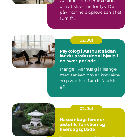
Gardiner handler ikke kun
om at skærme for lys. De
påvirker hele oplevelsen af et
rum fr...
02. Jul
Psykolog i Aarhus: sådan
får du professionel hjælp i
en svær periode
Mange i Aarhus går længe
med tanken om at kontakte
en psykolog, før de faktisk
g&...
02. Jul
Haveanlæg: forener
æstetik, funktion og
hverdagsglæde