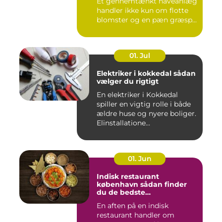
Et gennemtænkt haveanlæg
handler ikke kun om flotte
blomster og en pæn græsp...
01. Jul
Elektriker i kokkedal sådan
vælger du rigtigt
En elektriker i Kokkedal
spiller en vigtig rolle i både
ældre huse og nyere boliger.
Elinstallatione...
01. Jun
Indisk restaurant
københavn sådan finder
du de bedste
smagsoplevelser
En aften på en indisk
restaurant handler om