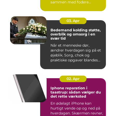
sammen med fodere...
03. Apr
Bedemand kolding støtte,
overblik og omsorg i en
svær tid
Når et menneske dør,
ændrer hverdagen sig på et
øjeblik. Sorg, chok og
praktiske opgaver blandes
sam...
02. Apr
Iphone reparation i
taastrup: sådan vælger du
det rette værksted
En ødelagt iPhone kan
hurtigt vende op og ned på
hverdagen. Skærmen revner,