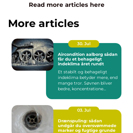
Read more articles here
More articles
30. Jul
Aircondition aalborg sådan
får du et behageligt
indeklima året rundt
Et stabilt og behageligt
indeklima betyder mere, end
mange tror. Søvnen bliver
bedre, koncentratione...
03. Jul
Drænspuling: sådan
undgår du oversvømmede
marker og fugtige grunde