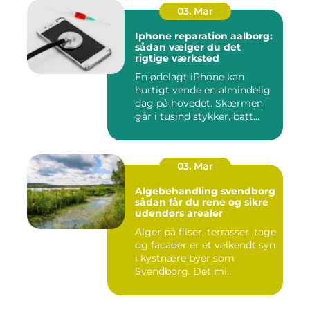
03. Mar
Iphone reparation aalborg:
sådan vælger du det
rigtige værksted
En ødelagt iPhone kan
hurtigt vende en almindelig
dag på hovedet. Skærmen
går i tusind stykker, batt...
03. Mar
Algebehandling svendborg
sådan får du rene og sikre
udendørs arealer
Alger på fliser, terrasser, tage
og facader er et velkendt syn
i kystnære byer som
Svendborg. Det mi...