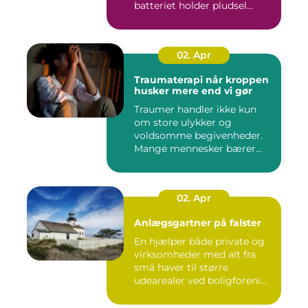
batteriet holder pludsel...
02. Apr
Traumaterapi når kroppen
husker mere end vi gør
Traumer handler ikke kun
om store ulykker og
voldsomme begivenheder.
Mange mennesker bærer
rundt på ...
02. Apr
Anlægsgartner på falster
En hjælper både private og
virksomheder med alt fra
små haver til større
udearealer ved boligforeni...