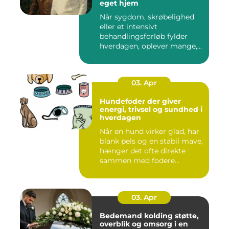
eget hjem
Når sygdom, skrøbelighed
eller et intensivt
behandlingsforløb fylder
hverdagen, oplever mange,
at de...
03. Apr
Hundefoder der giver
energi, trivsel og sundhed i
hverdagen
Når en hund virker glad, har
blank pels og en stabil mave,
hænger det ofte direkte
sammen med fodere...
03. Apr
Bedemand kolding støtte,
overblik og omsorg i en