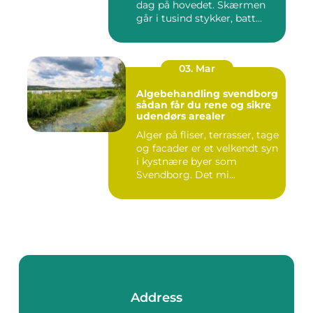
dag på hovedet. Skærmen
går i tusind stykker, batt...
03. Mar
Algebehandling svendborg
sådan får du rene og sikre
udendørs arealer
Alger på fliser, terrasser, tage
og facader er et velkendt syn
i kystnære byer som
Svendborg. Det mi...
Address