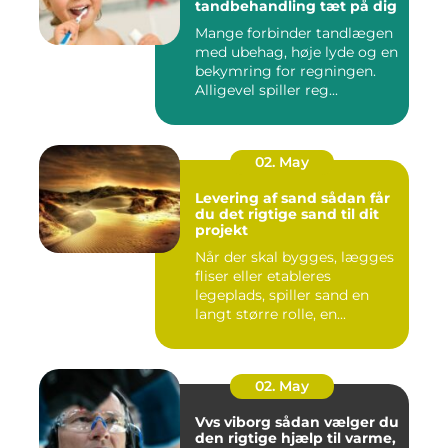
tandbehandling tæt på dig
Mange forbinder tandlægen
med ubehag, høje lyde og en
bekymring for regningen.
Alligevel spiller reg...
02. May
Levering af sand sådan får
du det rigtige sand til dit
projekt
Når der skal bygges, lægges
fliser eller etableres
legeplads, spiller sand en
langt større rolle, en...
02. May
Vvs viborg sådan vælger du
den rigtige hjælp til varme,