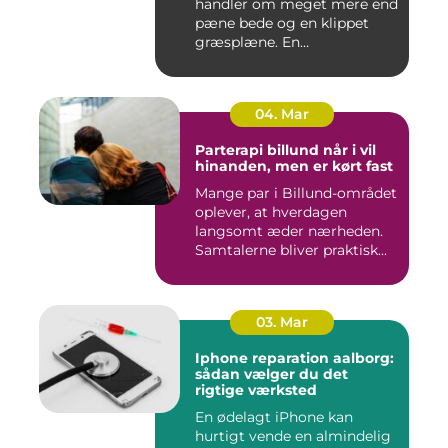
handler om meget mere end
pæne bede og en klippet
græsplæne. En
gennemtænkt lø...
04. Mar
Parterapi billund når i vil
hinanden, men er kørt fast
Mange par i Billund-området
oplever, at hverdagen
langsomt æder nærheden.
Samtalerne bliver praktisk...
03. Mar
Iphone reparation aalborg:
sådan vælger du det
rigtige værksted
En ødelagt iPhone kan
hurtigt vende en almindelig