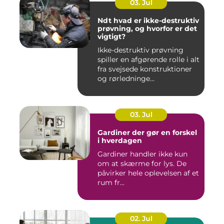
03. Jul
Ndt hvad er ikke-destruktiv
prøvning, og hvorfor er det
vigtigt?
Ikke-destruktiv prøvning
spiller en afgørende rolle i alt
fra svejsede konstruktioner
og rørledninge...
03. Jul
Gardiner der gør en forskel
i hverdagen
Gardiner handler ikke kun
om at skærme for lys. De
påvirker hele oplevelsen af et
rum fr...
02. Jul