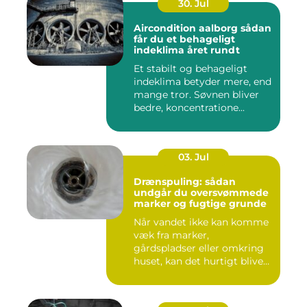
30. Jul
Aircondition aalborg sådan
får du et behageligt
indeklima året rundt
Et stabilt og behageligt
indeklima betyder mere, end
mange tror. Søvnen bliver
bedre, koncentratione...
03. Jul
Drænspuling: sådan
undgår du oversvømmede
marker og fugtige grunde
Når vandet ikke kan komme
væk fra marker,
gårdspladser eller omkring
huset, kan det hurtigt blive
dy...