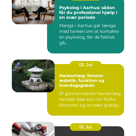
Psykolog i Aarhus: sådan
får du professionel hjælp i
en svær periode
Mange i Aarhus går længe
med tanken om at kontakte
en psykolog, før de faktisk
g&...
02. Jul
Haveanlæg: forener
æstetik, funktion og
hverdagsglæde
Et gennemtænkt haveanlæg
handler ikke kun om flotte
blomster og en pæn græsp...
01. Jul