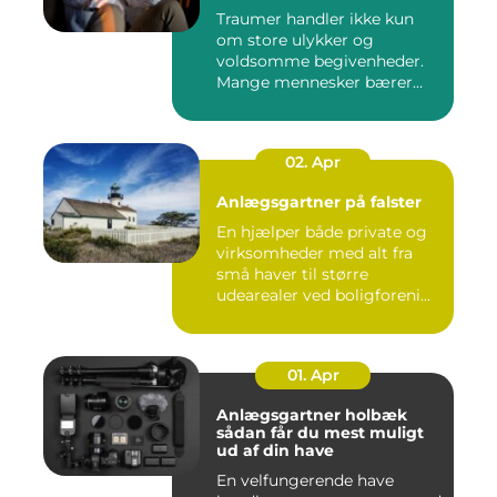
Traumer handler ikke kun
om store ulykker og
voldsomme begivenheder.
Mange mennesker bærer
rundt på ...
02. Apr
Anlægsgartner på falster
En hjælper både private og
virksomheder med alt fra
små haver til større
udearealer ved boligforeni...
01. Apr
Anlægsgartner holbæk
sådan får du mest muligt
ud af din have
En velfungerende have