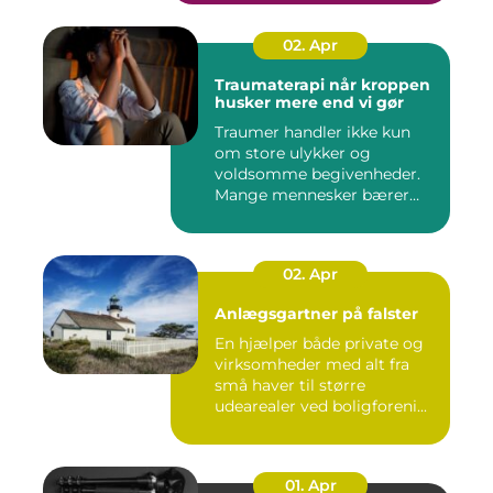
02. Apr
Traumaterapi når kroppen
husker mere end vi gør
Traumer handler ikke kun
om store ulykker og
voldsomme begivenheder.
Mange mennesker bærer
rundt på ...
02. Apr
Anlægsgartner på falster
En hjælper både private og
virksomheder med alt fra
små haver til større
udearealer ved boligforeni...
01. Apr