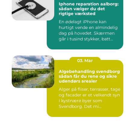
Iphone reparation aalborg:
sådan vælger du det
rigtige værksted
En ødelagt iPhone kan
hurtigt vende en almindelig
dag på hovedet. Skærmen
går i tusind stykker, batt...
03. Mar
Algebehandling svendborg
sådan får du rene og sikre
udendørs arealer
Alger på fliser, terrasser, tage
og facader er et velkendt syn
i kystnære byer som
Svendborg. Det mi...