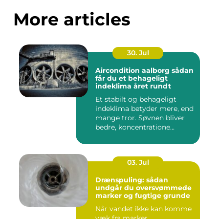
More articles
30. Jul
Aircondition aalborg sådan
får du et behageligt
indeklima året rundt
Et stabilt og behageligt
indeklima betyder mere, end
mange tror. Søvnen bliver
bedre, koncentratione...
03. Jul
Drænspuling: sådan
undgår du oversvømmede
marker og fugtige grunde
Når vandet ikke kan komme
væk fra marker,