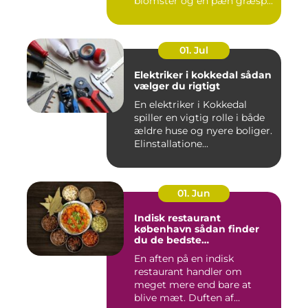
blomster og en pæn græsp...
01. Jul
Elektriker i kokkedal sådan
vælger du rigtigt
En elektriker i Kokkedal
spiller en vigtig rolle i både
ældre huse og nyere boliger.
Elinstallatione...
01. Jun
Indisk restaurant
københavn sådan finder
du de bedste
smagsoplevelser
En aften på en indisk
restaurant handler om
meget mere end bare at
blive mæt. Duften af