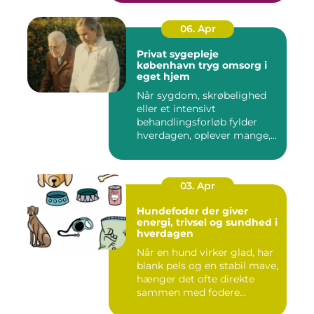
06. Apr
Privat sygepleje
københavn tryg omsorg i
eget hjem
Når sygdom, skrøbelighed
eller et intensivt
behandlingsforløb fylder
hverdagen, oplever mange,
at de...
03. Apr
Hundefoder der giver
energi, trivsel og sundhed i
hverdagen
Når en hund virker glad, har
blank pels og en stabil mave,
hænger det ofte direkte
sammen med fodere...