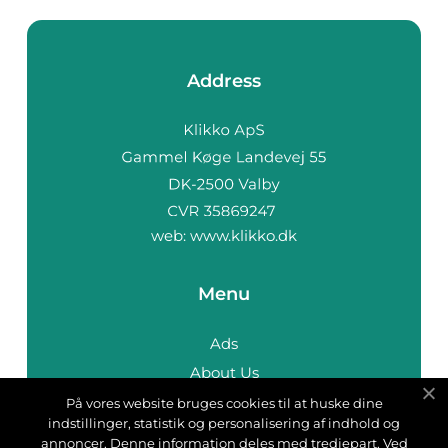
Address
web:
www.klikko.dk
Menu
Ads
About Us
Cookies
På vores website bruges cookies til at huske dine
indstillinger, statistik og personalisering af indhold og
Contact
annoncer. Denne information deles med tredjepart. Ved