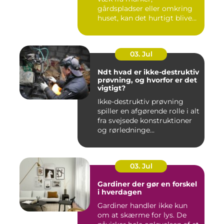
gårdspladser eller omkring
huset, kan det hurtigt blive
dy...
03. Jul
Ndt hvad er ikke-destruktiv
prøvning, og hvorfor er det
vigtigt?
Ikke-destruktiv prøvning
spiller en afgørende rolle i alt
fra svejsede konstruktioner
og rørledninge...
03. Jul
Gardiner der gør en forskel
i hverdagen
Gardiner handler ikke kun
om at skærme for lys. De