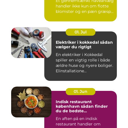
Et gennemtænkt haveanlæg
handler ikke kun om flotte
blomster og en pæn græsp...
01. Jul
Elektriker i kokkedal sådan
vælger du rigtigt
En elektriker i Kokkedal
spiller en vigtig rolle i både
ældre huse og nyere boliger.
Elinstallatione...
01. Jun
Indisk restaurant
københavn sådan finder
du de bedste
smagsoplevelser
En aften på en indisk
restaurant handler om