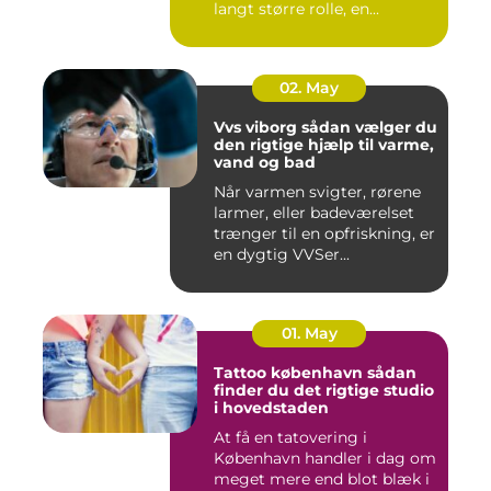
langt større rolle, en...
02. May
Vvs viborg sådan vælger du
den rigtige hjælp til varme,
vand og bad
Når varmen svigter, rørene
larmer, eller badeværelset
trænger til en opfriskning, er
en dygtig VVSer...
01. May
Tattoo københavn sådan
finder du det rigtige studio
i hovedstaden
At få en tatovering i
København handler i dag om
meget mere end blot blæk i