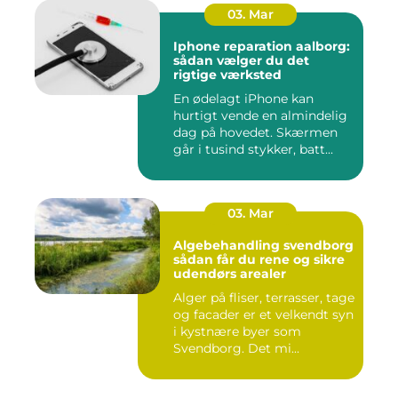
03. Mar
Iphone reparation aalborg:
sådan vælger du det
rigtige værksted
En ødelagt iPhone kan
hurtigt vende en almindelig
dag på hovedet. Skærmen
går i tusind stykker, batt...
03. Mar
Algebehandling svendborg
sådan får du rene og sikre
udendørs arealer
Alger på fliser, terrasser, tage
og facader er et velkendt syn
i kystnære byer som
Svendborg. Det mi...