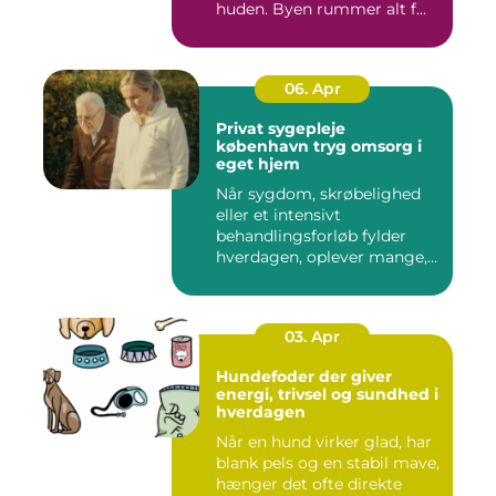
huden. Byen rummer alt f...
06. Apr
Privat sygepleje
københavn tryg omsorg i
eget hjem
Når sygdom, skrøbelighed
eller et intensivt
behandlingsforløb fylder
hverdagen, oplever mange,
at de...
03. Apr
Hundefoder der giver
energi, trivsel og sundhed i
hverdagen
Når en hund virker glad, har
blank pels og en stabil mave,
hænger det ofte direkte