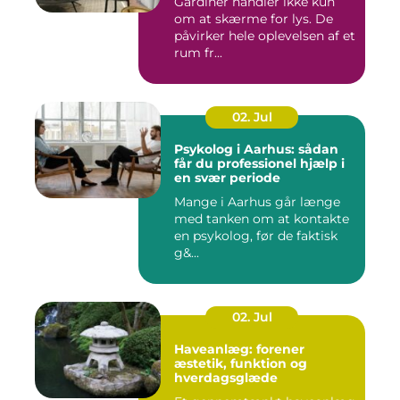
Gardiner handler ikke kun
om at skærme for lys. De
påvirker hele oplevelsen af et
rum fr...
02. Jul
Psykolog i Aarhus: sådan
får du professionel hjælp i
en svær periode
Mange i Aarhus går længe
med tanken om at kontakte
en psykolog, før de faktisk
g&...
02. Jul
Haveanlæg: forener
æstetik, funktion og
hverdagsglæde