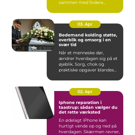
sammen med fodere...
03. Apr
Bedemand kolding støtte,
overblik og omsorg i en
svær tid
Når et menneske dør,
ændrer hverdagen sig på et
øjeblik. Sorg, chok og
praktiske opgaver blandes
sam...
02. Apr
Iphone reparation i
taastrup: sådan vælger du
det rette værksted
En ødelagt iPhone kan
hurtigt vende op og ned på
hverdagen. Skærmen revner,