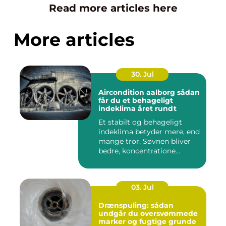
Read more articles here
More articles
30. Jul
Aircondition aalborg sådan
får du et behageligt
indeklima året rundt
Et stabilt og behageligt
indeklima betyder mere, end
mange tror. Søvnen bliver
bedre, koncentratione...
03. Jul
Drænspuling: sådan
undgår du oversvømmede
marker og fugtige grunde