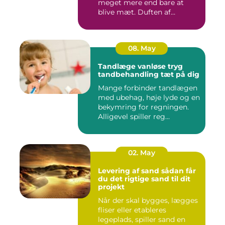
meget mere end bare at
blive mæt. Duften af
krydderier, ...
08. May
Tandlæge vanløse tryg
tandbehandling tæt på dig
Mange forbinder tandlægen
med ubehag, høje lyde og en
bekymring for regningen.
Alligevel spiller reg...
02. May
Levering af sand sådan får
du det rigtige sand til dit
projekt
Når der skal bygges, lægges
fliser eller etableres
legeplads, spiller sand en