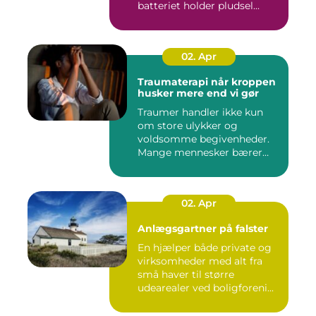
batteriet holder pludsel...
02. Apr
Traumaterapi når kroppen
husker mere end vi gør
Traumer handler ikke kun
om store ulykker og
voldsomme begivenheder.
Mange mennesker bærer
rundt på ...
02. Apr
Anlægsgartner på falster
En hjælper både private og
virksomheder med alt fra
små haver til større
udearealer ved boligforeni...