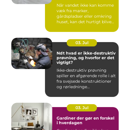
Når vandet ikke kan komme
væk fra marker,
gårdspladser eller omkring
huset, kan det hurtigt blive
dy...
03. Jul
Ndt hvad er ikke-destruktiv
prøvning, og hvorfor er det
vigtigt?
Ikke-destruktiv prøvning
spiller en afgørende rolle i alt
fra svejsede konstruktioner
og rørledninge...
03. Jul
Gardiner der gør en forskel
i hverdagen