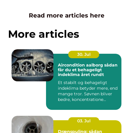
Read more articles here
More articles
30. Jul
Aircondition aalborg sådan
får du et behageligt
indeklima året rundt
Et stabilt og behageligt
indeklima betyder mere, end
mange tror. Søvnen bliver
bedre, koncentratione...
03. Jul
Drænspuling: sådan