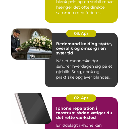
blank pels og en stabil mave,
hænger det ofte direkte
sammen med fodere...
03. Apr
Bedemand kolding støtte,
overblik og omsorg i en
svær tid
Når et menneske dør,
ændrer hverdagen sig på et
øjeblik. Sorg, chok og
praktiske opgaver blandes
sam...
02. Apr
Iphone reparation i
taastrup: sådan vælger du
det rette værksted
En ødelagt iPhone kan