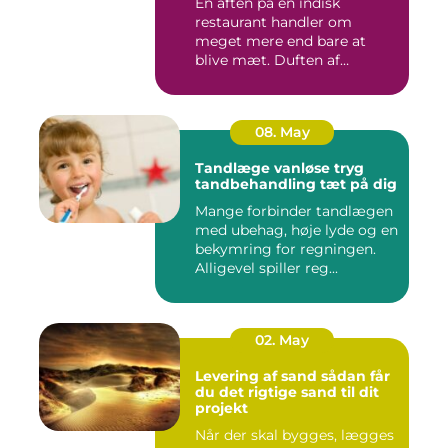
En aften på en indisk
restaurant handler om
meget mere end bare at
blive mæt. Duften af
krydderier, ...
08. May
Tandlæge vanløse tryg
tandbehandling tæt på dig
Mange forbinder tandlægen
med ubehag, høje lyde og en
bekymring for regningen.
Alligevel spiller reg...
02. May
Levering af sand sådan får
du det rigtige sand til dit
projekt
Når der skal bygges, lægges