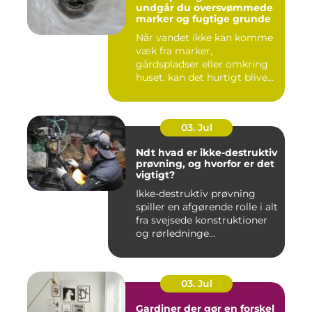
undgår du oversvømmede
marker og fugtige grunde
Når vandet ikke kan komme
væk fra marker,
gårdspladser eller omkring
huset, kan det hurtigt blive
dy...
03. Jul
Ndt hvad er ikke-destruktiv
prøvning, og hvorfor er det
vigtigt?
Ikke-destruktiv prøvning
spiller en afgørende rolle i alt
fra svejsede konstruktioner
og rørledninge...
03. Jul
Gardiner der gør en forskel