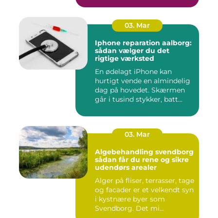
03. Mar
Iphone reparation aalborg:
sådan vælger du det
rigtige værksted
En ødelagt iPhone kan
hurtigt vende en almindelig
dag på hovedet. Skærmen
går i tusind stykker, batt...
03. Mar
Algebehandling svendborg
sådan får du rene og sikre
udendørs arealer
Alger på fliser, terrasser, tage
og facader er et velkendt syn
i kystnære byer som
Svendborg. Det mi...