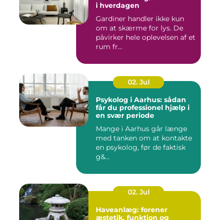
i hverdagen
Gardiner handler ikke kun
om at skærme for lys. De
påvirker hele oplevelsen af et
rum fr...
02. Jul
Psykolog i Aarhus: sådan
får du professionel hjælp i
en svær periode
Mange i Aarhus går længe
med tanken om at kontakte
en psykolog, før de faktisk
g&...
02. Jul
Haveanlæg: forener
æstetik, funktion og