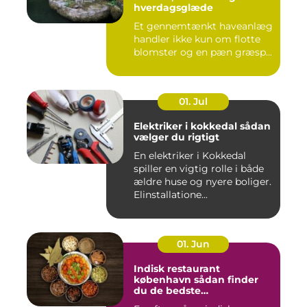
hverdagsglæde
Et gennemtænkt haveanlæg
handler ikke kun om flotte
blomster og en pæn græsp...
01. Jul
Elektriker i kokkedal sådan
vælger du rigtigt
En elektriker i Kokkedal
spiller en vigtig rolle i både
ældre huse og nyere boliger.
Elinstallatione...
01. Jun
Indisk restaurant
københavn sådan finder
du de bedste
smagsoplevelser