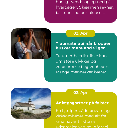
hurtigt vende op og ned på
hverdagen. Skærmen revner,
batteriet holder pludsel...
02. Apr
Traumaterapi når kroppen
husker mere end vi gør
Traumer handler ikke kun
om store ulykker og
voldsomme begivenheder.
Mange mennesker bærer
rundt på ...
02. Apr
Anlægsgartner på falster
En hjælper både private og
virksomheder med alt fra
små haver til større
udearealer ved boligforeni...