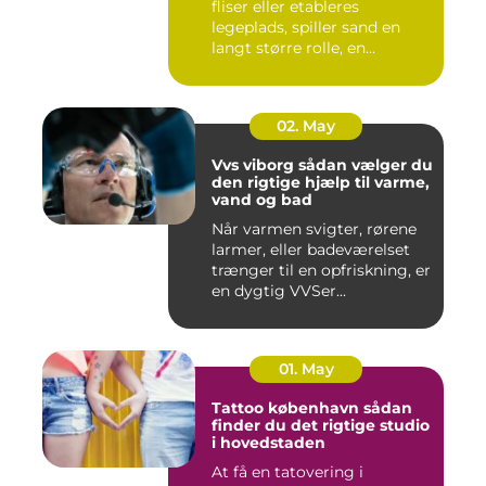
fliser eller etableres
legeplads, spiller sand en
langt større rolle, en...
02. May
Vvs viborg sådan vælger du
den rigtige hjælp til varme,
vand og bad
Når varmen svigter, rørene
larmer, eller badeværelset
trænger til en opfriskning, er
en dygtig VVSer...
01. May
Tattoo københavn sådan
finder du det rigtige studio
i hovedstaden
At få en tatovering i