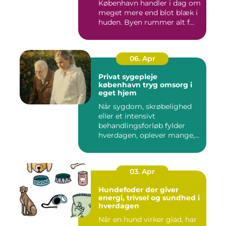
København handler i dag om
meget mere end blot blæk i
huden. Byen rummer alt f...
06. Apr
Privat sygepleje
københavn tryg omsorg i
eget hjem
Når sygdom, skrøbelighed
eller et intensivt
behandlingsforløb fylder
hverdagen, oplever mange,
at de...
03. Apr
Hundefoder der giver
energi, trivsel og sundhed i
hverdagen
Når en hund virker glad, har