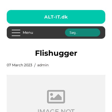
ALT-IT.
dk
Menu
flishugger
07 March 2023
admin