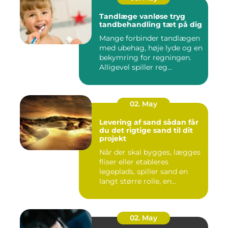
Tandlæge vanløse tryg
tandbehandling tæt på dig
Mange forbinder tandlægen
med ubehag, høje lyde og en
bekymring for regningen.
Alligevel spiller reg...
02. May
Levering af sand sådan får
du det rigtige sand til dit
projekt
Når der skal bygges, lægges
fliser eller etableres
legeplads, spiller sand en
langt større rolle, en...
02. May