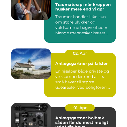
Traumaterapi når kroppen
husker mere end vi gør
Traumer handler ikke kun
om store ulykker og
voldsomme begivenheder.
Mange mennesker bærer
rundt på ...
02. Apr
Anlægsgartner på falster
En hjælper både private og
virksomheder med alt fra
små haver til større
udearealer ved boligforeni...
01. Apr
Anlægsgartner holbæk
sådan får du mest muligt