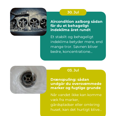
30. Jul
Aircondition aalborg sådan
får du et behageligt
indeklima året rundt
Et stabilt og behageligt
indeklima betyder mere, end
mange tror. Søvnen bliver
bedre, koncentratione...
03. Jul
Drænspuling: sådan
undgår du oversvømmede
marker og fugtige grunde
Når vandet ikke kan komme
væk fra marker,
gårdspladser eller omkring
huset, kan det hurtigt blive
dy...