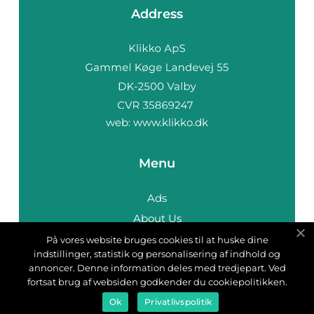
Address
web:
www.klikko.dk
Menu
Ads
About Us
Cookies
På vores website bruges cookies til at huske dine
indstillinger, statistik og personalisering af indhold og
Contact
annoncer. Denne information deles med tredjepart. Ved
Sitemap
fortsat brug af websiden godkender du cookiepolitikken.
Ok
Privatlivspolitik