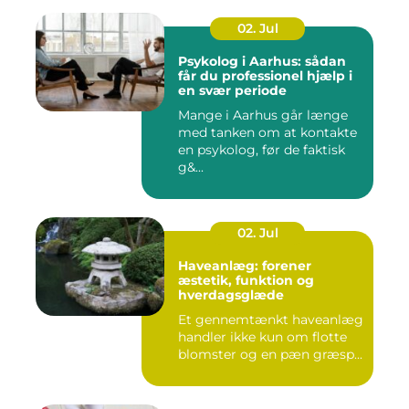
02. Jul
Psykolog i Aarhus: sådan
får du professionel hjælp i
en svær periode
Mange i Aarhus går længe
med tanken om at kontakte
en psykolog, før de faktisk
g&...
02. Jul
Haveanlæg: forener
æstetik, funktion og
hverdagsglæde
Et gennemtænkt haveanlæg
handler ikke kun om flotte
blomster og en pæn græsp...