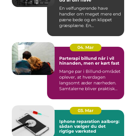
ud af din have
En velfungerende have
handler om meget mere end
pæne bede og en klippet
græsplæne. En
gennemtænkt lø...
04. Mar
Parterapi billund når i vil
hinanden, men er kørt fast
Mange par i Billund-området
oplever, at hverdagen
langsomt æder nærheden.
Samtalerne bliver praktisk...
03. Mar
Iphone reparation aalborg:
sådan vælger du det
rigtige værksted