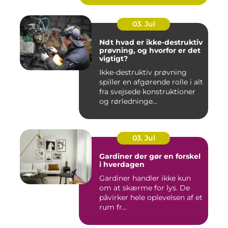
03. Jul
Ndt hvad er ikke-destruktiv
prøvning, og hvorfor er det
vigtigt?
Ikke-destruktiv prøvning
spiller en afgørende rolle i alt
fra svejsede konstruktioner
og rørledninge...
03. Jul
Gardiner der gør en forskel
i hverdagen
Gardiner handler ikke kun
om at skærme for lys. De
påvirker hele oplevelsen af et
rum fr...