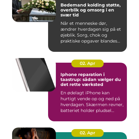
Bedemand kolding støtte,
overblik og omsorg i en
svær tid
Når et menneske dør,
ændrer hverdagen sig på et
øjeblik. Sorg, chok og
praktiske opgaver blandes
sam...
02. Apr
Iphone reparation i
taastrup: sådan vælger du
det rette værksted
En ødelagt iPhone kan
hurtigt vende op og ned på
hverdagen. Skærmen revner,
batteriet holder pludsel...
02. Apr