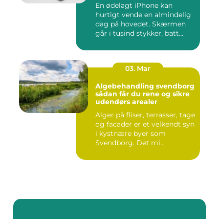
En ødelagt iPhone kan
hurtigt vende en almindelig
dag på hovedet. Skærmen
går i tusind stykker, batt...
03. Mar
Algebehandling svendborg
sådan får du rene og sikre
udendørs arealer
Alger på fliser, terrasser, tage
og facader er et velkendt syn
i kystnære byer som
Svendborg. Det mi...