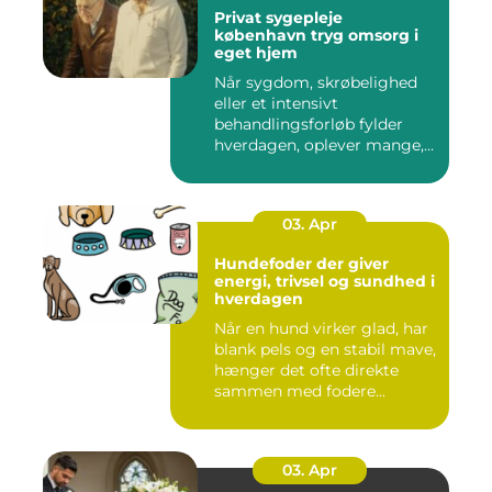
Privat sygepleje
københavn tryg omsorg i
eget hjem
Når sygdom, skrøbelighed
eller et intensivt
behandlingsforløb fylder
hverdagen, oplever mange,
at de...
03. Apr
Hundefoder der giver
energi, trivsel og sundhed i
hverdagen
Når en hund virker glad, har
blank pels og en stabil mave,
hænger det ofte direkte
sammen med fodere...
03. Apr