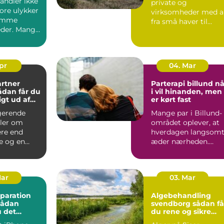
andler ikke
private og
ore ulykker
virksomheder med a
omme
fra små haver til
der. Mange
større udearealer ve
r bærer
boligforeni...
.
Apr
04. Mar
rtner
Parterapi billund når
i vil hinanden, men
gt ud af
er kørt fast
gerende
Mange par i Billund-
ler om
området oplever, at
re end
hverdagen langsom
e og en
æder nærheden.
ræsplæne.
Samtalerne bliver
tænkt lø...
praktisk...
Mar
03. Mar
paration
Algebehandling
sådan
svendborg sådan får
 det
du rene og sikre
ærksted
udendørs arealer