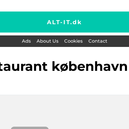
ALT-IT.
dk
Ads
About Us
Cookies
Contact
staurant københavn