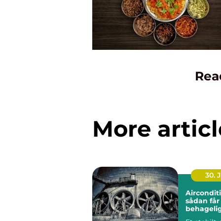
Rea
More articl
30. 
Aircondit
sådan får
behageli
indeklima