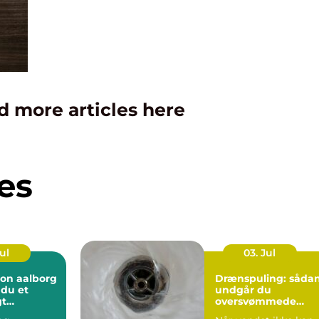
d more articles here
es
Jul
03. Jul
ion aalborg
Drænspuling: såda
 du et
undgår du
gt
oversvømmede
 året rundt
marker og fugtige