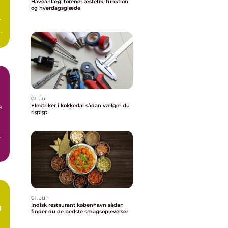
Haveanlæg: forener æstetik, funktion
og hverdagsglæde
r
01. Jul
e
Elektriker i kokkedal sådan vælger du
rigtigt
01. Jun
Indisk restaurant københavn sådan
g
finder du de bedste smagsoplevelser