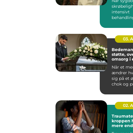
Når sygd
skrøbeligh
intensivt
behandlin
fylder hve
oplever m
de...
03. 
Bedemand
støtte, ov
omsorg i 
Når et me
ændrer h
sig på et ø
chok og p
opgaver b
sam...
02. 
Traumaterap
kroppen 
mere end 