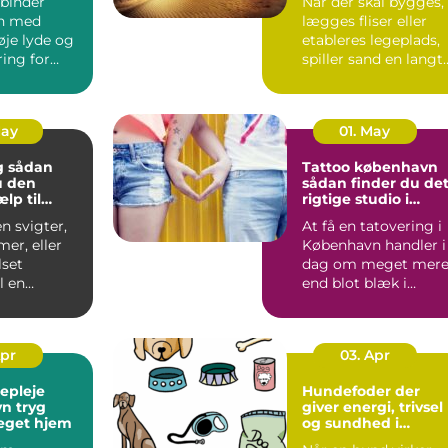
binder
Når der skal bygges,
n med
lægges fliser eller
øje lyde og
etableres legeplads,
ing for
spiller sand en langt
 Alligevel
større rolle, en...
..
May
01. May
an
Tattoo københavn
u den
sådan finder du de
ælp til
rigtige studio i
and og bad
hovedstaden
n svigter,
At få en tatovering i
mer, eller
København handler i
set
dag om meget mer
l en
end blot blæk i
g, er en
huden. Byen rumme
er...
alt f...
Apr
03. Apr
gepleje
Hundefoder der
ryg
giver energi, trivsel
eget hjem
og sundhed i
hverdagen