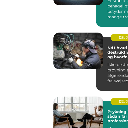
Et stabilt
behagelig
betyder m
mange tro
bliver bed
koncentrat
03. 
Ndt hvad er ikke-
destrukti
og hvorfo
vigtigt?
Ikke-destr
prøvning s
afgørende r
fra svejse
konstrukt
rørledninge
02. 
Psykolog 
sådan får
profession
en svær p