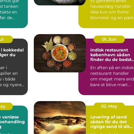
arhus går
Et gennemtænkt
d tanken
haveanlæg handler
takte en
ikke kun om flotte
før de
blomster og en pæn
.
græsp...
ul
01. Jun
 i kokkedal
Indisk restaurant
lger du
københavn sådan
finder du de bedst
smagsoplevelser
er i
En aften på en indisk
piller en
restaurant handler
e i både
om meget mere end
e og nyere
bare at blive mæt.
Duften af krydderier,
one...
...
May
02. May
 vanløse
Levering af sand
dbehandling
sådan får du det
g
rigtige sand til dit
projekt