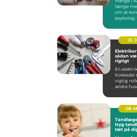
Mange i A
længe me
om at kon
psykolog, 
faktisk g&..
01. J
Elektriker
sådan væ
rigtigt
En elektrik
Kokkedal s
vigtig roll
ældre hus
boliger.
Elinstallati
08. 
Tandlæge
tryg tan
tæt på di