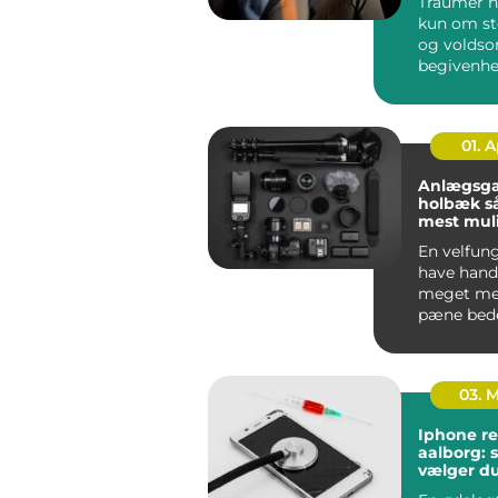
Traumer h
kun om st
og volds
begivenhe
menneske
rundt på ..
01. 
Anlægsga
holbæk sådan får du
mest muli
din have
En velfun
have hand
meget me
pæne bed
klippet g
En gennem
03. 
Iphone re
aalborg: 
vælger du
rigtige v