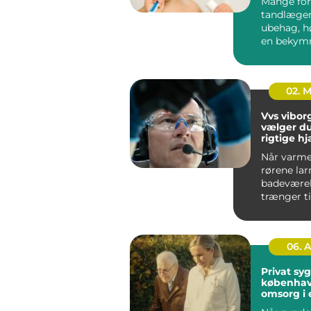
Mange for
tandlæge
ubehag, h
en bekymr
regningen.
spiller reg.
02. 
Vvs viborg såd
vælger d
rigtige hj
varme, v
Når varme
rørene lar
badeværel
trænger ti
opfrisknin
dygtig VVS
06. 
Privat sy
københavn t
omsorg i 