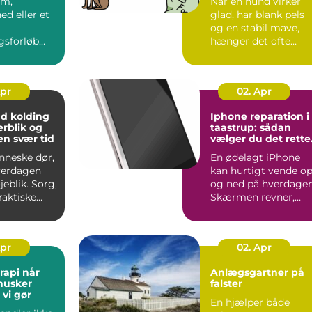
om,
Når en hund virker
ed eller et
glad, har blank pels
og en stabil mave,
gsforløb
hænger det ofte
rdagen,
direkte sammen me
ange, at
fodere...
Apr
02. Apr
 kolding
Iphone reparation i
erblik og
taastrup: sådan
en svær tid
vælger du det rette
værksted
nneske dør,
En ødelagt iPhone
verdagen
kan hurtigt vende o
jeblik. Sorg,
og ned på hverdagen
raktiske
Skærmen revner,
landes
batteriet holder
pludsel...
Apr
02. Apr
i når
Anlægsgartner på
husker
falster
vi gør
En hjælper både