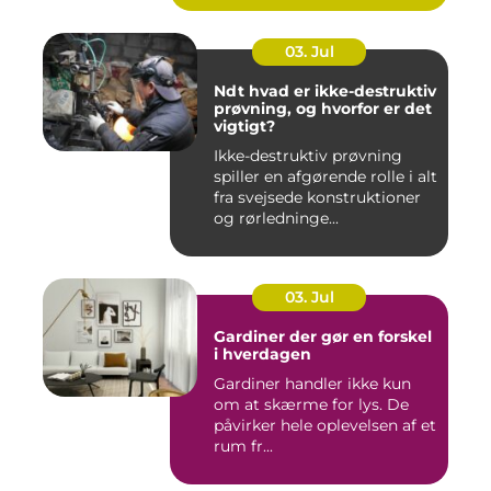
03. Jul
Ndt hvad er ikke-destruktiv
prøvning, og hvorfor er det
vigtigt?
Ikke-destruktiv prøvning
spiller en afgørende rolle i alt
fra svejsede konstruktioner
og rørledninge...
03. Jul
Gardiner der gør en forskel
i hverdagen
Gardiner handler ikke kun
om at skærme for lys. De
påvirker hele oplevelsen af et
rum fr...