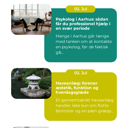
02. Jul
Psykolog i Aarhus: sådan
får du professionel hjælp i
en svær periode
Mange i Aarhus går længe
med tanken om at kontakte
en psykolog, før de faktisk
g&...
02. Jul
Haveanlæg: forener
æstetik, funktion og
hverdagsglæde
Et gennemtænkt haveanlæg
handler ikke kun om flotte
blomster og en pæn græsp...