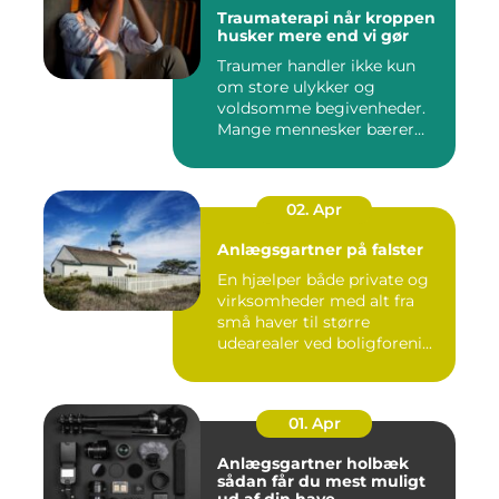
Traumaterapi når kroppen
husker mere end vi gør
Traumer handler ikke kun
om store ulykker og
voldsomme begivenheder.
Mange mennesker bærer
rundt på ...
02. Apr
Anlægsgartner på falster
En hjælper både private og
virksomheder med alt fra
små haver til større
udearealer ved boligforeni...
01. Apr
Anlægsgartner holbæk
sådan får du mest muligt