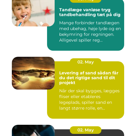
Tandlæge vanløse tryg
tandbehandling tæt på dig
Mange forbinder tandlægen
med ubehag, høje lyde og en
bekymring for regningen.
Alligevel spiller reg...
02. May
Levering af sand sådan får
du det rigtige sand til dit
projekt
Når der skal bygges, lægges
fliser eller etableres
legeplads, spiller sand en
langt større rolle, en...
02. May