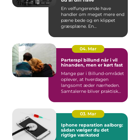
ud af din have
En velfungerende have
handler om meget mere end
pæne bede og en klippet
græsplæne. En
gennemtænkt lø...
04. Mar
Parterapi billund når i vil
hinanden, men er kørt fast
Mange par i Billund-området
oplever, at hverdagen
langsomt æder nærheden.
Samtalerne bliver praktisk...
03. Mar
Iphone reparation aalborg:
sådan vælger du det
rigtige værksted