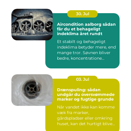
30. Jul
Aircondition aalborg sådan
får du et behageligt
indeklima året rundt
Et stabilt og behageligt
indeklima betyder mere, end
mange tror. Søvnen bliver
bedre, koncentratione...
03. Jul
Drænspuling: sådan
undgår du oversvømmede
marker og fugtige grunde
Når vandet ikke kan komme
væk fra marker,
gårdspladser eller omkring
huset, kan det hurtigt blive
dy...