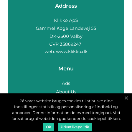
Address
web:
www.klikko.dk
Menu
Ads
About Us
Cookies
På vores website bruges cookies til at huske dine
indstillinger, statistik og personalisering af indhold og
Contact
annoncer. Denne information deles med tredjepart. Ved
Sitemap
fortsat brug af websiden godkender du cookiepolitikken.
Ok
Privatlivspolitik