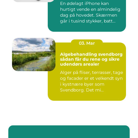
En ødelagt iPhone kan
hurtigt vende en almindelig
dag på hovedet. Skærmen
går i tusind stykker, batt...
03. Mar
Algebehandling svendborg
sådan får du rene og sikre
udendørs arealer
Alger på fliser, terrasser, tage
og facader er et velkendt syn
i kystnære byer som
Svendborg. Det mi...