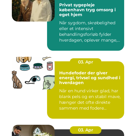
Privat sygepleje
københavn tryg omsorg i
eget hjem
Når sygdom, skrøbelighed
eller et intensivt
behandlingsforløb fylder
hverdagen, oplever mange,
at de...
03. Apr
Hundefoder der giver
energi, trivsel og sundhed i
hverdagen
Når en hund virker glad, har
blank pels og en stabil mave,
hænger det ofte direkte
sammen med fodere...
03. Apr