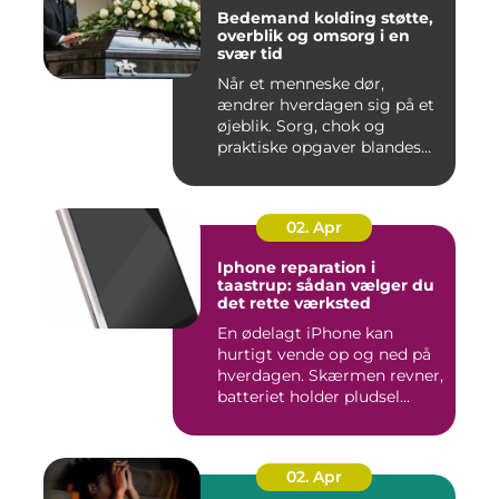
Bedemand kolding støtte,
overblik og omsorg i en
svær tid
Når et menneske dør,
ændrer hverdagen sig på et
øjeblik. Sorg, chok og
praktiske opgaver blandes
sam...
02. Apr
Iphone reparation i
taastrup: sådan vælger du
det rette værksted
En ødelagt iPhone kan
hurtigt vende op og ned på
hverdagen. Skærmen revner,
batteriet holder pludsel...
02. Apr