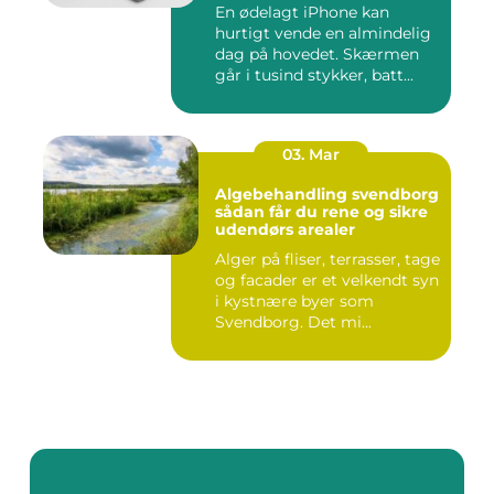
En ødelagt iPhone kan
hurtigt vende en almindelig
dag på hovedet. Skærmen
går i tusind stykker, batt...
03. Mar
Algebehandling svendborg
sådan får du rene og sikre
udendørs arealer
Alger på fliser, terrasser, tage
og facader er et velkendt syn
i kystnære byer som
Svendborg. Det mi...