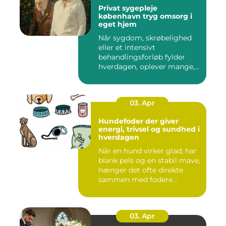
Privat sygepleje
københavn tryg omsorg i
eget hjem
Når sygdom, skrøbelighed
eller et intensivt
behandlingsforløb fylder
hverdagen, oplever mange,
at de...
03. Apr
Hundefoder der giver
energi, trivsel og sundhed i
hverdagen
Når en hund virker glad, har
blank pels og en stabil mave,
hænger det ofte direkte
sammen med fodere...
03. Apr