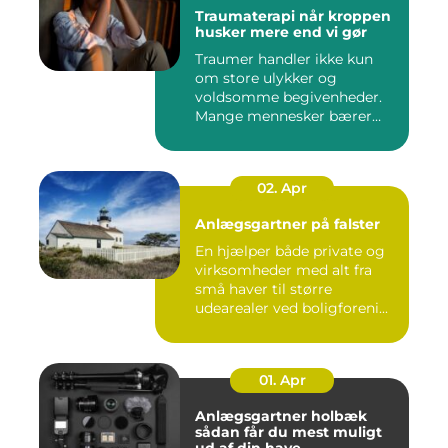
Traumaterapi når kroppen
husker mere end vi gør
Traumer handler ikke kun
om store ulykker og
voldsomme begivenheder.
Mange mennesker bærer
rundt på ...
02. Apr
Anlægsgartner på falster
En hjælper både private og
virksomheder med alt fra
små haver til større
udearealer ved boligforeni...
01. Apr
Anlægsgartner holbæk
sådan får du mest muligt