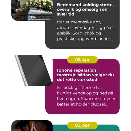
Bedemand kolding støtte,
overblik og omsorg i en
svær tid
Når et menneske dør,
ændrer hverdagen sig på et
øjeblik. Sorg, chok og
praktiske opgaver blandes
sam...
02. Apr
Iphone reparation i
taastrup: sådan vælger du
det rette værksted
En ødelagt iPhone kan
hurtigt vende op og ned på
hverdagen. Skærmen revner,
batteriet holder pludsel...
02. Apr