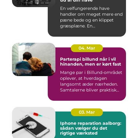
ud af din have
En velfungerende have
handler om meget mere end
pæne bede og en klippet
græsplæne. En
gennemtænkt lø...
04. Mar
Parterapi billund når i vil
hinanden, men er kørt fast
Mange par i Billund-området
oplever, at hverdagen
langsomt æder nærheden.
Samtalerne bliver praktisk...
03. Mar
Iphone reparation aalborg:
sådan vælger du det
rigtige værksted