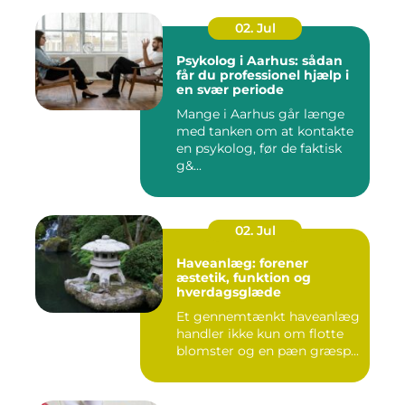
02. Jul
Psykolog i Aarhus: sådan
får du professionel hjælp i
en svær periode
Mange i Aarhus går længe
med tanken om at kontakte
en psykolog, før de faktisk
g&...
02. Jul
Haveanlæg: forener
æstetik, funktion og
hverdagsglæde
Et gennemtænkt haveanlæg
handler ikke kun om flotte
blomster og en pæn græsp...