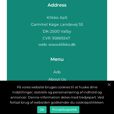
Address
web:
www.klikko.dk
Menu
Ads
About Us
Cookies
På vores website bruges cookies til at huske dine
indstillinger, statistik og personalisering af indhold og
Contact
annoncer. Denne information deles med tredjepart. Ved
Sitemap
fortsat brug af websiden godkender du cookiepolitikken.
Ok
Privatlivspolitik