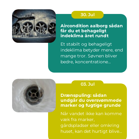
30. Jul
Aircondition aalborg sådan
får du et behageligt
indeklima året rundt
Et stabilt og behageligt
indeklima betyder mere, end
mange tror. Søvnen bliver
bedre, koncentratione...
03. Jul
Drænspuling: sådan
undgår du oversvømmede
marker og fugtige grunde
Når vandet ikke kan komme
væk fra marker,
gårdspladser eller omkring
huset, kan det hurtigt blive
dy...