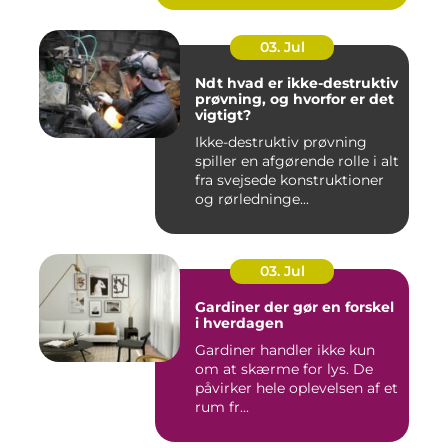
03. Jul
Ndt hvad er ikke-destruktiv
prøvning, og hvorfor er det
vigtigt?
Ikke-destruktiv prøvning
spiller en afgørende rolle i alt
fra svejsede konstruktioner
og rørledninge...
03. Jul
Gardiner der gør en forskel
i hverdagen
Gardiner handler ikke kun
om at skærme for lys. De
påvirker hele oplevelsen af et
rum fr...