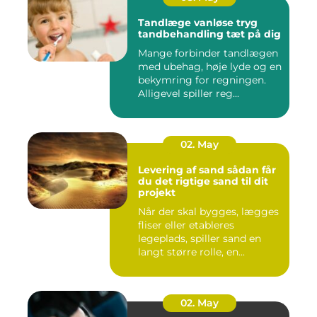
Tandlæge vanløse tryg
tandbehandling tæt på dig
Mange forbinder tandlægen
med ubehag, høje lyde og en
bekymring for regningen.
Alligevel spiller reg...
02. May
Levering af sand sådan får
du det rigtige sand til dit
projekt
Når der skal bygges, lægges
fliser eller etableres
legeplads, spiller sand en
langt større rolle, en...
02. May