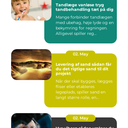
Tandlæge vanløse tryg
tandbehandling tæt på dig
Mange forbinder tandlægen
med ubehag, høje lyde og en
bekymring for regningen.
Alligevel spiller reg...
02. May
Levering af sand sådan får
du det rigtige sand til dit
projekt
Når der skal bygges, lægges
fliser eller etableres
legeplads, spiller sand en
langt større rolle, en...
02. May