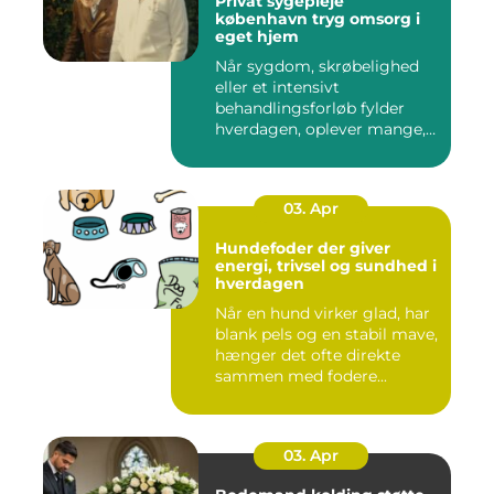
Privat sygepleje
københavn tryg omsorg i
eget hjem
Når sygdom, skrøbelighed
eller et intensivt
behandlingsforløb fylder
hverdagen, oplever mange,
at de...
03. Apr
Hundefoder der giver
energi, trivsel og sundhed i
hverdagen
Når en hund virker glad, har
blank pels og en stabil mave,
hænger det ofte direkte
sammen med fodere...
03. Apr