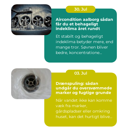
30. Jul
Aircondition aalborg sådan
får du et behageligt
indeklima året rundt
Et stabilt og behageligt
indeklima betyder mere, end
mange tror. Søvnen bliver
bedre, koncentratione...
03. Jul
Drænspuling: sådan
undgår du oversvømmede
marker og fugtige grunde
Når vandet ikke kan komme
væk fra marker,
gårdspladser eller omkring
huset, kan det hurtigt blive
dy...