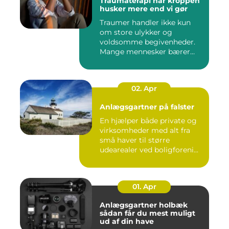
Traumaterapi når kroppen
husker mere end vi gør
Traumer handler ikke kun
om store ulykker og
voldsomme begivenheder.
Mange mennesker bærer
rundt på ...
02. Apr
Anlægsgartner på falster
En hjælper både private og
virksomheder med alt fra
små haver til større
udearealer ved boligforeni...
01. Apr
Anlægsgartner holbæk
sådan får du mest muligt
ud af din have