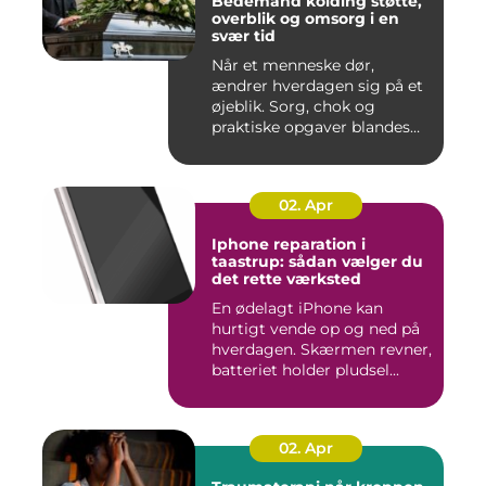
Bedemand kolding støtte,
overblik og omsorg i en
svær tid
Når et menneske dør,
ændrer hverdagen sig på et
øjeblik. Sorg, chok og
praktiske opgaver blandes
sam...
02. Apr
Iphone reparation i
taastrup: sådan vælger du
det rette værksted
En ødelagt iPhone kan
hurtigt vende op og ned på
hverdagen. Skærmen revner,
batteriet holder pludsel...
02. Apr