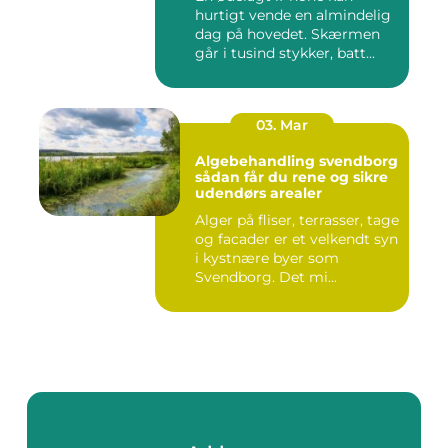
hurtigt vende en almindelig
dag på hovedet. Skærmen
går i tusind stykker, batt...
03. Mar
Algebehandling svendborg
sådan får du rene og sikre
udendørs arealer
Alger på fliser, terrasser, tage
og facader er et velkendt syn
i kystnære byer som
Svendborg. Det mi...