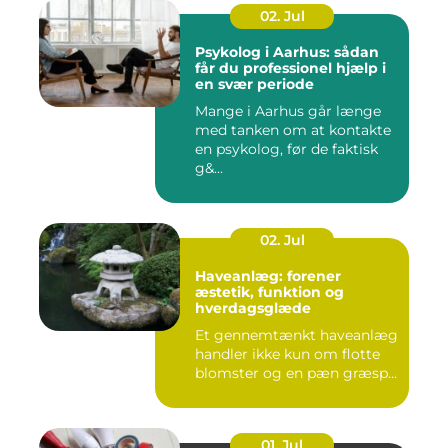
02. Jul
Psykolog i Aarhus: sådan
får du professionel hjælp i
en svær periode
Mange i Aarhus går længe
med tanken om at kontakte
en psykolog, før de faktisk
g&...
02. Jul
Haveanlæg: forener
æstetik, funktion og
hverdagsglæde
Et gennemtænkt haveanlæg
handler ikke kun om flotte
blomster og en pæn græsp...
01. Jul