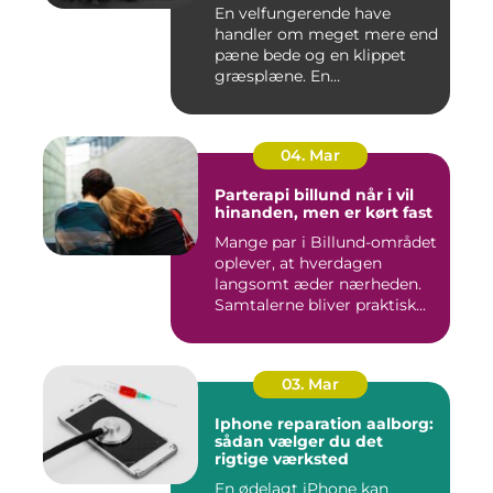
En velfungerende have
handler om meget mere end
pæne bede og en klippet
græsplæne. En
gennemtænkt lø...
04. Mar
Parterapi billund når i vil
hinanden, men er kørt fast
Mange par i Billund-området
oplever, at hverdagen
langsomt æder nærheden.
Samtalerne bliver praktisk...
03. Mar
Iphone reparation aalborg:
sådan vælger du det
rigtige værksted
En ødelagt iPhone kan