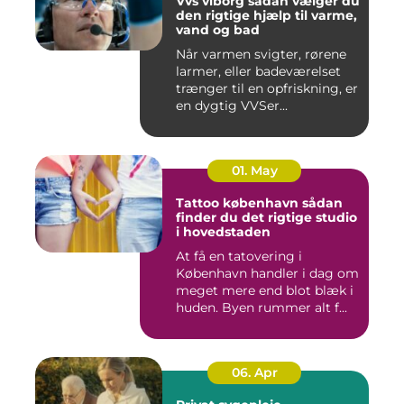
Vvs viborg sådan vælger du
den rigtige hjælp til varme,
vand og bad
Når varmen svigter, rørene
larmer, eller badeværelset
trænger til en opfriskning, er
en dygtig VVSer...
01. May
Tattoo københavn sådan
finder du det rigtige studio
i hovedstaden
At få en tatovering i
København handler i dag om
meget mere end blot blæk i
huden. Byen rummer alt f...
06. Apr