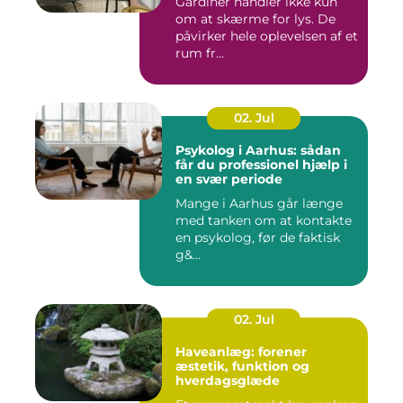
Gardiner handler ikke kun
om at skærme for lys. De
påvirker hele oplevelsen af et
rum fr...
02. Jul
Psykolog i Aarhus: sådan
får du professionel hjælp i
en svær periode
Mange i Aarhus går længe
med tanken om at kontakte
en psykolog, før de faktisk
g&...
02. Jul
Haveanlæg: forener
æstetik, funktion og
hverdagsglæde