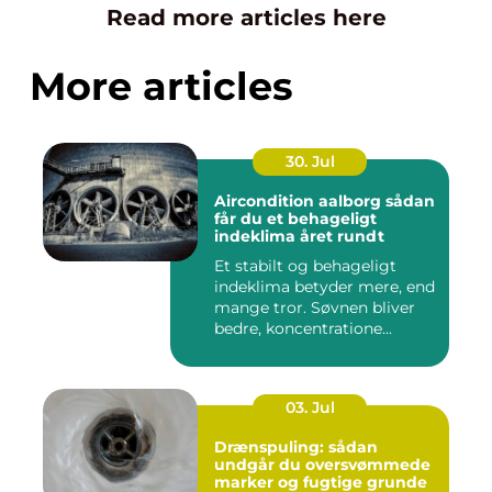
Read more articles here
More articles
30. Jul
Aircondition aalborg sådan
får du et behageligt
indeklima året rundt
Et stabilt og behageligt
indeklima betyder mere, end
mange tror. Søvnen bliver
bedre, koncentratione...
03. Jul
Drænspuling: sådan
undgår du oversvømmede
marker og fugtige grunde