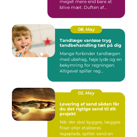
meget mere end bare at
blive mæt. Duften af
krydderier, ...
08. May
Tandlæge vanløse tryg
tandbehandling tæt på dig
Mange forbinder tandlægen
med ubehag, høje lyde og en
bekymring for regningen.
Alligevel spiller reg...
02. May
Levering af sand sådan får
du det rigtige sand til dit
projekt
Når der skal bygges, lægges
fliser eller etableres
legeplads, spiller sand en