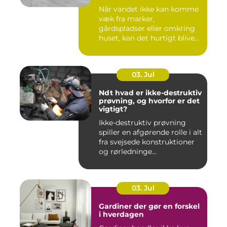
Når vandet ikke kan komme
væk fra marker,
gårdspladser eller omkring
huset, kan det hurtigt blive
dy...
03. Jul
Ndt hvad er ikke-destruktiv
prøvning, og hvorfor er det
vigtigt?
Ikke-destruktiv prøvning
spiller en afgørende rolle i alt
fra svejsede konstruktioner
og rørledninge...
03. Jul
Gardiner der gør en forskel
i hverdagen