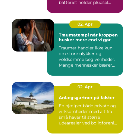
batteriet holder pludsel...
02. Apr
Traumaterapi når kroppen
husker mere end vi gør
Traumer handler ikke kun
om store ulykker og
voldsomme begivenheder.
Mange mennesker bærer
rundt på ...
02. Apr
Anlægsgartner på falster
En hjælper både private og
virksomheder med alt fra
små haver til større
udearealer ved boligforeni...