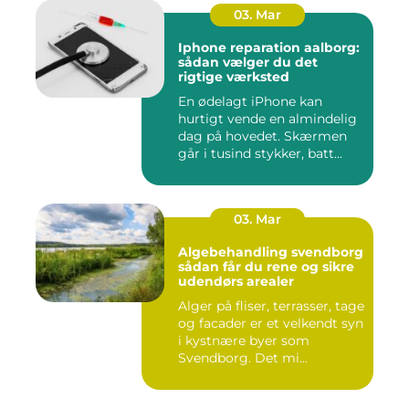
03. Mar
Iphone reparation aalborg:
sådan vælger du det
rigtige værksted
En ødelagt iPhone kan
hurtigt vende en almindelig
dag på hovedet. Skærmen
går i tusind stykker, batt...
03. Mar
Algebehandling svendborg
sådan får du rene og sikre
udendørs arealer
Alger på fliser, terrasser, tage
og facader er et velkendt syn
i kystnære byer som
Svendborg. Det mi...