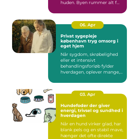
huden. Byen rummer alt f...
06. Apr
Privat sygepleje
københavn tryg omsorg i
eget hjem
Når sygdom, skrøbelighed
eller et intensivt
behandlingsforløb fylder
hverdagen, oplever mange,
at de...
03. Apr
Hundefoder der giver
energi, trivsel og sundhed i
hverdagen
Når en hund virker glad, har
blank pels og en stabil mave,
hænger det ofte direkte