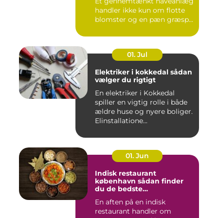
Et gennemtænkt haveanlæg
handler ikke kun om flotte
blomster og en pæn græsp...
01. Jul
Elektriker i kokkedal sådan
vælger du rigtigt
En elektriker i Kokkedal
spiller en vigtig rolle i både
ældre huse og nyere boliger.
Elinstallatione...
01. Jun
Indisk restaurant
københavn sådan finder
du de bedste
smagsoplevelser
En aften på en indisk
restaurant handler om