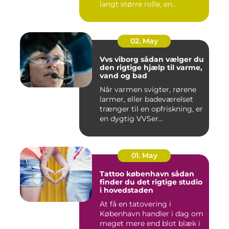
langt større rolle, en...
02. May
Vvs viborg sådan vælger du
den rigtige hjælp til varme,
vand og bad
Når varmen svigter, rørene
larmer, eller badeværelset
trænger til en opfriskning, er
en dygtig VVSer...
01. May
Tattoo københavn sådan
finder du det rigtige studio
i hovedstaden
At få en tatovering i
København handler i dag om
meget mere end blot blæk i