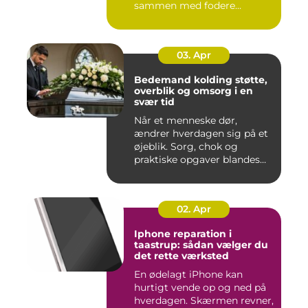
sammen med fodere...
03. Apr
Bedemand kolding støtte,
overblik og omsorg i en
svær tid
Når et menneske dør,
ændrer hverdagen sig på et
øjeblik. Sorg, chok og
praktiske opgaver blandes
sam...
02. Apr
Iphone reparation i
taastrup: sådan vælger du
det rette værksted
En ødelagt iPhone kan
hurtigt vende op og ned på
hverdagen. Skærmen revner,