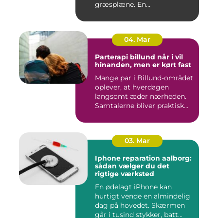
græsplæne. En
gennemtænkt lø...
04. Mar
Parterapi billund når i vil
hinanden, men er kørt fast
Mange par i Billund-området
oplever, at hverdagen
langsomt æder nærheden.
Samtalerne bliver praktisk...
03. Mar
Iphone reparation aalborg:
sådan vælger du det
rigtige værksted
En ødelagt iPhone kan
hurtigt vende en almindelig
dag på hovedet. Skærmen
går i tusind stykker, batt...