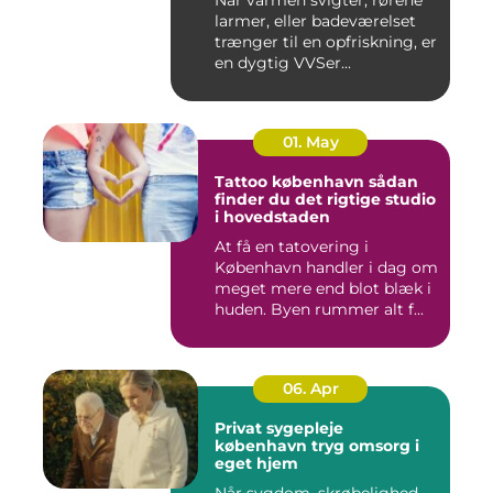
Når varmen svigter, rørene
larmer, eller badeværelset
trænger til en opfriskning, er
en dygtig VVSer...
01. May
Tattoo københavn sådan
finder du det rigtige studio
i hovedstaden
At få en tatovering i
København handler i dag om
meget mere end blot blæk i
huden. Byen rummer alt f...
06. Apr
Privat sygepleje
københavn tryg omsorg i
eget hjem