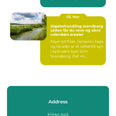
03. Mar
Algebehandling svendborg
sådan får du rene og sikre
udendørs arealer
Alger på fliser, terrasser, tage
og facader er et velkendt syn
i kystnære byer som
Svendborg. Det mi...
Address