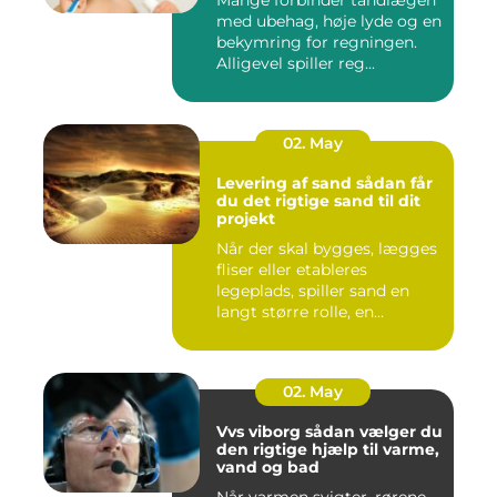
Mange forbinder tandlægen
med ubehag, høje lyde og en
bekymring for regningen.
Alligevel spiller reg...
02. May
Levering af sand sådan får
du det rigtige sand til dit
projekt
Når der skal bygges, lægges
fliser eller etableres
legeplads, spiller sand en
langt større rolle, en...
02. May
Vvs viborg sådan vælger du
den rigtige hjælp til varme,
vand og bad