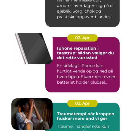
Når et menneske dør,
ændrer hverdagen sig på et
øjeblik. Sorg, chok og
praktiske opgaver blandes
sam...
02. Apr
Iphone reparation i
taastrup: sådan vælger du
det rette værksted
En ødelagt iPhone kan
hurtigt vende op og ned på
hverdagen. Skærmen revner,
batteriet holder pludsel...
02. Apr
Traumaterapi når kroppen
husker mere end vi gør
Traumer handler ikke kun