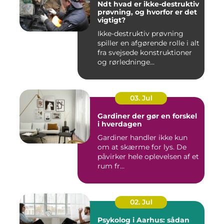
Ndt hvad er ikke-destruktiv
prøvning, og hvorfor er det
vigtigt?
Ikke-destruktiv prøvning
spiller en afgørende rolle i alt
fra svejsede konstruktioner
og rørledninge...
03. Jul
Gardiner der gør en forskel
i hverdagen
Gardiner handler ikke kun
om at skærme for lys. De
påvirker hele oplevelsen af et
rum fr...
02. Jul
Psykolog i Aarhus: sådan