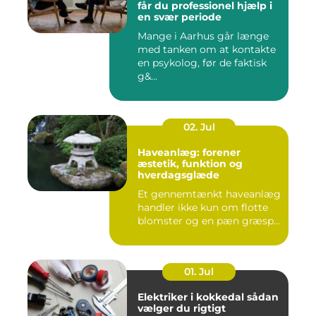
får du professionel hjælp i
en svær periode
Mange i Aarhus går længe
med tanken om at kontakte
en psykolog, før de faktisk
g&...
02. Jul
Haveanlæg: forener
æstetik, funktion og
hverdagsglæde
Et gennemtænkt haveanlæg
handler ikke kun om flotte
blomster og en pæn græsp...
01. Jul
Elektriker i kokkedal sådan
vælger du rigtigt