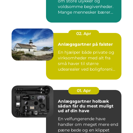
om store ulykker og
voldsomme begivenheder.
Mange mennesker bærer
rundt på ...
02. Apr
Anlægsgartner på falster
En hjælper både private og
virksomheder med alt fra
små haver til større
udearealer ved boligforeni...
01. Apr
Anlægsgartner holbæk
sådan får du mest muligt
ud af din have
En velfungerende have
handler om meget mere end
pæne bede og en klippet