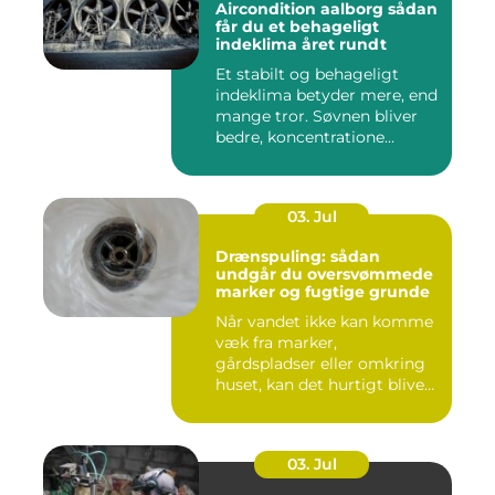
Aircondition aalborg sådan
får du et behageligt
indeklima året rundt
Et stabilt og behageligt
indeklima betyder mere, end
mange tror. Søvnen bliver
bedre, koncentratione...
03. Jul
Drænspuling: sådan
undgår du oversvømmede
marker og fugtige grunde
Når vandet ikke kan komme
væk fra marker,
gårdspladser eller omkring
huset, kan det hurtigt blive
dy...
03. Jul