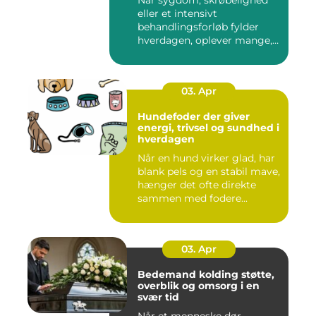
Når sygdom, skrøbelighed
eller et intensivt
behandlingsforløb fylder
hverdagen, oplever mange,
at de...
03. Apr
Hundefoder der giver
energi, trivsel og sundhed i
hverdagen
Når en hund virker glad, har
blank pels og en stabil mave,
hænger det ofte direkte
sammen med fodere...
03. Apr
Bedemand kolding støtte,
overblik og omsorg i en
svær tid