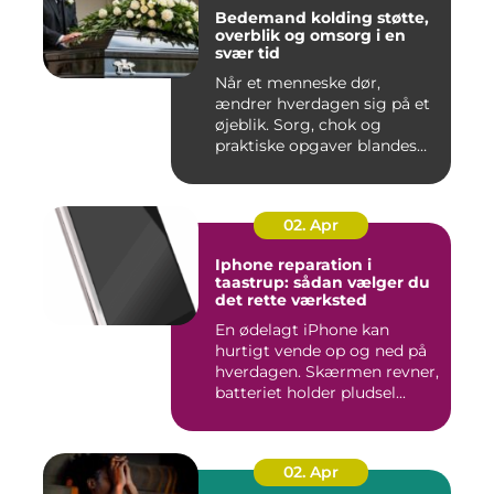
Bedemand kolding støtte,
overblik og omsorg i en
svær tid
Når et menneske dør,
ændrer hverdagen sig på et
øjeblik. Sorg, chok og
praktiske opgaver blandes
sam...
02. Apr
Iphone reparation i
taastrup: sådan vælger du
det rette værksted
En ødelagt iPhone kan
hurtigt vende op og ned på
hverdagen. Skærmen revner,
batteriet holder pludsel...
02. Apr