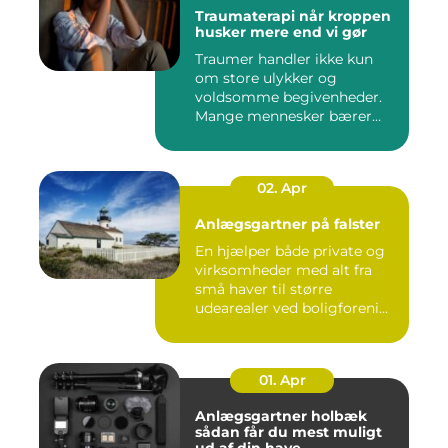
Traumaterapi når kroppen
husker mere end vi gør
Traumer handler ikke kun
om store ulykker og
voldsomme begivenheder.
Mange mennesker bærer
rundt på ...
02. Apr
Anlægsgartner på falster
En hjælper både private og
virksomheder med alt fra
små haver til større
udearealer ved boligforeni...
01. Apr
Anlægsgartner holbæk
sådan får du mest muligt