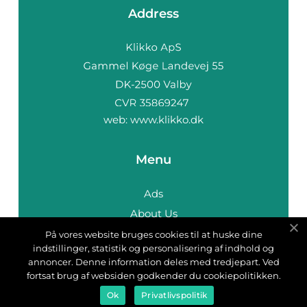
Address
web:
www.klikko.dk
Menu
Ads
About Us
Cookies
På vores website bruges cookies til at huske dine
indstillinger, statistik og personalisering af indhold og
Contact
annoncer. Denne information deles med tredjepart. Ved
Sitemap
fortsat brug af websiden godkender du cookiepolitikken.
Ok
Privatlivspolitik