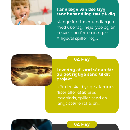
Tandlæge vanløse tryg
tandbehandling tæt på dig
Mange forbinder tandlægen
med ubehag, høje lyde og en
bekymring for regningen.
Alligevel spiller reg...
02. May
Levering af sand sådan får
du det rigtige sand til dit
projekt
Når der skal bygges, lægges
fliser eller etableres
legeplads, spiller sand en
langt større rolle, en...
02. May