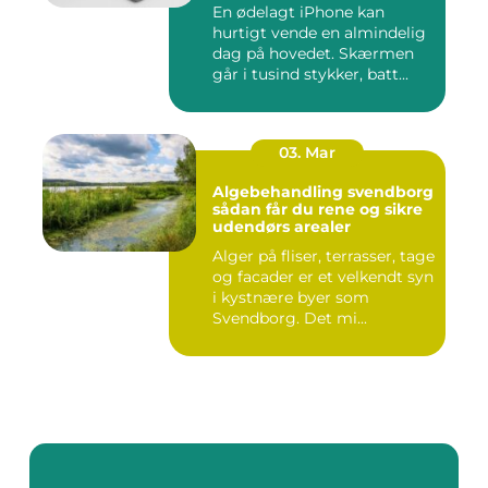
En ødelagt iPhone kan
hurtigt vende en almindelig
dag på hovedet. Skærmen
går i tusind stykker, batt...
03. Mar
Algebehandling svendborg
sådan får du rene og sikre
udendørs arealer
Alger på fliser, terrasser, tage
og facader er et velkendt syn
i kystnære byer som
Svendborg. Det mi...