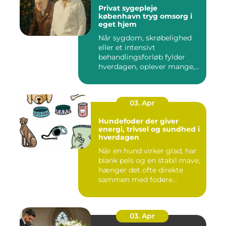
Privat sygepleje
københavn tryg omsorg i
eget hjem
Når sygdom, skrøbelighed
eller et intensivt
behandlingsforløb fylder
hverdagen, oplever mange,
at de...
03. Apr
Hundefoder der giver
energi, trivsel og sundhed i
hverdagen
Når en hund virker glad, har
blank pels og en stabil mave,
hænger det ofte direkte
sammen med fodere...
03. Apr