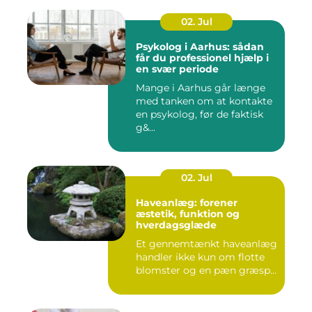
02. Jul
Psykolog i Aarhus: sådan
får du professionel hjælp i
en svær periode
Mange i Aarhus går længe
med tanken om at kontakte
en psykolog, før de faktisk
g&...
02. Jul
Haveanlæg: forener
æstetik, funktion og
hverdagsglæde
Et gennemtænkt haveanlæg
handler ikke kun om flotte
blomster og en pæn græsp...