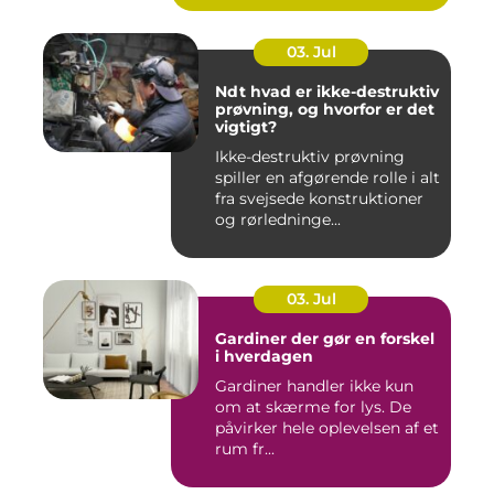
03. Jul
Ndt hvad er ikke-destruktiv
prøvning, og hvorfor er det
vigtigt?
Ikke-destruktiv prøvning
spiller en afgørende rolle i alt
fra svejsede konstruktioner
og rørledninge...
03. Jul
Gardiner der gør en forskel
i hverdagen
Gardiner handler ikke kun
om at skærme for lys. De
påvirker hele oplevelsen af et
rum fr...