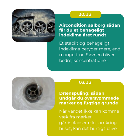
30. Jul
Aircondition aalborg sådan
får du et behageligt
indeklima året rundt
Et stabilt og behageligt
indeklima betyder mere, end
mange tror. Søvnen bliver
bedre, koncentratione...
03. Jul
Drænspuling: sådan
undgår du oversvømmede
marker og fugtige grunde
Når vandet ikke kan komme
væk fra marker,
gårdspladser eller omkring
huset, kan det hurtigt blive
dy...