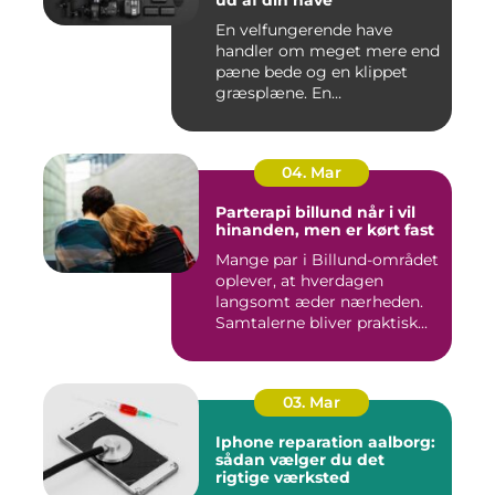
ud af din have
En velfungerende have
handler om meget mere end
pæne bede og en klippet
græsplæne. En
gennemtænkt lø...
04. Mar
Parterapi billund når i vil
hinanden, men er kørt fast
Mange par i Billund-området
oplever, at hverdagen
langsomt æder nærheden.
Samtalerne bliver praktisk...
03. Mar
Iphone reparation aalborg:
sådan vælger du det
rigtige værksted