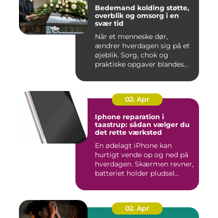
Bedemand kolding støtte,
overblik og omsorg i en
svær tid
Når et menneske dør,
ændrer hverdagen sig på et
øjeblik. Sorg, chok og
praktiske opgaver blandes
sam...
02. Apr
Iphone reparation i
taastrup: sådan vælger du
det rette værksted
En ødelagt iPhone kan
hurtigt vende op og ned på
hverdagen. Skærmen revner,
batteriet holder pludsel...
02. Apr