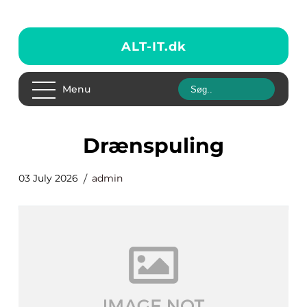
ALT-IT.
dk
Menu
drænspuling
03 July 2026
admin