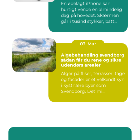
En ødelagt iPhone kan
hurtigt vende en almindelig
dag på hovedet. Skærmen
går i tusind stykker, batt...
03. Mar
Algebehandling svendborg
sådan får du rene og sikre
udendørs arealer
Alger på fliser, terrasser, tage
og facader er et velkendt syn
i kystnære byer som
Svendborg. Det mi...