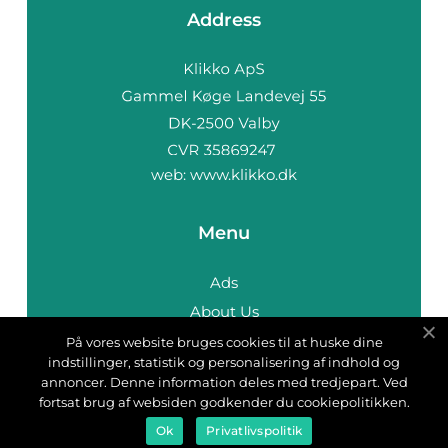
Address
web:
www.klikko.dk
Menu
Ads
About Us
Cookies
På vores website bruges cookies til at huske dine
indstillinger, statistik og personalisering af indhold og
Contact
annoncer. Denne information deles med tredjepart. Ved
Sitemap
fortsat brug af websiden godkender du cookiepolitikken.
Ok
Privatlivspolitik