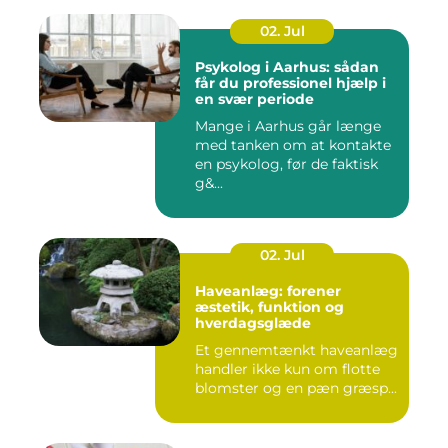
02. Jul
Psykolog i Aarhus: sådan
får du professionel hjælp i
en svær periode
Mange i Aarhus går længe
med tanken om at kontakte
en psykolog, før de faktisk
g&...
02. Jul
Haveanlæg: forener
æstetik, funktion og
hverdagsglæde
Et gennemtænkt haveanlæg
handler ikke kun om flotte
blomster og en pæn græsp...