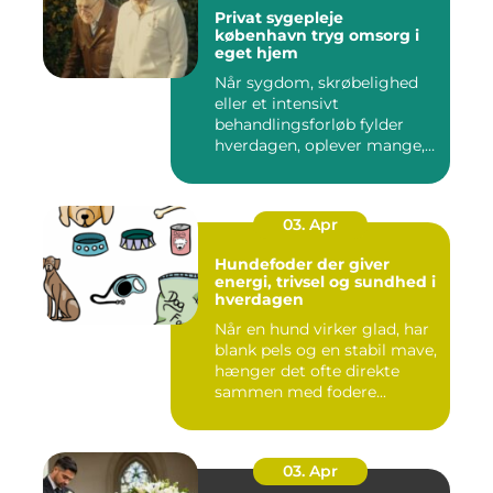
Privat sygepleje
københavn tryg omsorg i
eget hjem
Når sygdom, skrøbelighed
eller et intensivt
behandlingsforløb fylder
hverdagen, oplever mange,
at de...
03. Apr
Hundefoder der giver
energi, trivsel og sundhed i
hverdagen
Når en hund virker glad, har
blank pels og en stabil mave,
hænger det ofte direkte
sammen med fodere...
03. Apr