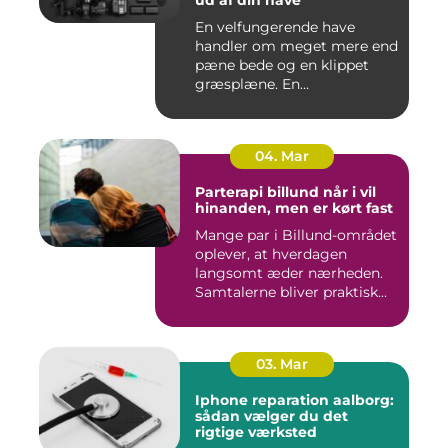
ud af din have
En velfungerende have
handler om meget mere end
pæne bede og en klippet
græsplæne. En
gennemtænkt lø...
04. Mar
Parterapi billund når i vil
hinanden, men er kørt fast
Mange par i Billund-området
oplever, at hverdagen
langsomt æder nærheden.
Samtalerne bliver praktisk...
03. Mar
Iphone reparation aalborg:
sådan vælger du det
rigtige værksted