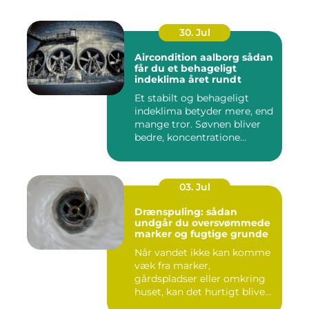
30. Jul
Aircondition aalborg sådan
får du et behageligt
indeklima året rundt
Et stabilt og behageligt
indeklima betyder mere, end
mange tror. Søvnen bliver
bedre, koncentratione...
03. Jul
Drænspuling: sådan
undgår du oversvømmede
marker og fugtige grunde
Når vandet ikke kan komme
væk fra marker,
gårdspladser eller omkring
huset, kan det hurtigt blive
dy...