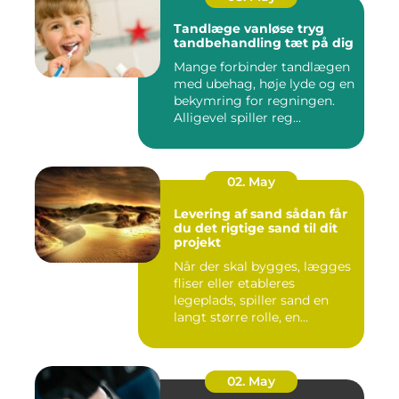
Tandlæge vanløse tryg
tandbehandling tæt på dig
Mange forbinder tandlægen
med ubehag, høje lyde og en
bekymring for regningen.
Alligevel spiller reg...
02. May
Levering af sand sådan får
du det rigtige sand til dit
projekt
Når der skal bygges, lægges
fliser eller etableres
legeplads, spiller sand en
langt større rolle, en...
02. May