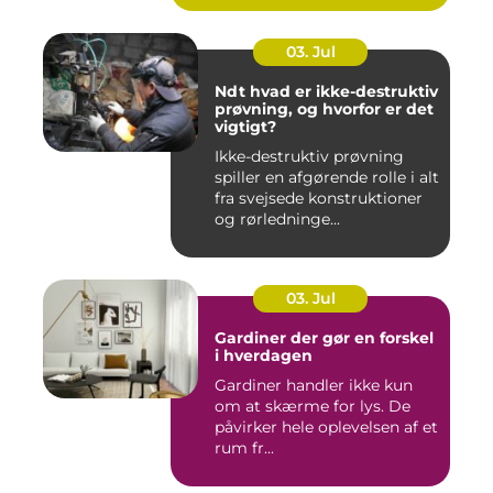
03. Jul
Ndt hvad er ikke-destruktiv
prøvning, og hvorfor er det
vigtigt?
Ikke-destruktiv prøvning
spiller en afgørende rolle i alt
fra svejsede konstruktioner
og rørledninge...
03. Jul
Gardiner der gør en forskel
i hverdagen
Gardiner handler ikke kun
om at skærme for lys. De
påvirker hele oplevelsen af et
rum fr...