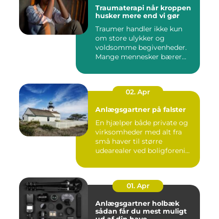
Traumaterapi når kroppen
husker mere end vi gør
Traumer handler ikke kun
om store ulykker og
voldsomme begivenheder.
Mange mennesker bærer
rundt på ...
02. Apr
Anlægsgartner på falster
En hjælper både private og
virksomheder med alt fra
små haver til større
udearealer ved boligforeni...
01. Apr
Anlægsgartner holbæk
sådan får du mest muligt