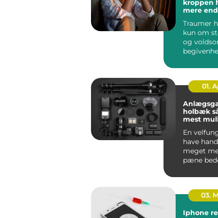
kroppen 
mere end 
Traumer h
kun om st
og volds
begivenhe
menneske
rundt på ..
01. 
Anlægsga
holbæk sådan får du
mest muli
din have
En velfun
have hand
meget me
pæne bed
klippet g
En gennem
03. 
Iphone re