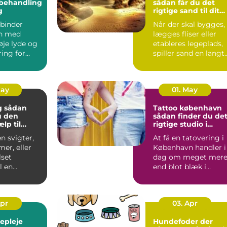
dbehandling
sådan får du det
g
rigtige sand til dit
projekt
binder
Når der skal bygges,
n med
lægges fliser eller
øje lyde og
etableres legeplads,
ing for
spiller sand en langt
 Alligevel
større rolle, en...
..
May
01. May
an
Tattoo københavn
u den
sådan finder du de
ælp til
rigtige studio i
and og bad
hovedstaden
n svigter,
At få en tatovering i
mer, eller
København handler i
set
dag om meget mer
l en
end blot blæk i
g, er en
huden. Byen rumme
er...
alt f...
Apr
03. Apr
gepleje
Hundefoder der