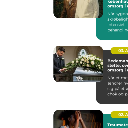
københavn t
omsorg i 
Når sygd
skrøbeligh
intensivt
behandlin
fylder hve
oplever m
de...
03. 
Bedemand
støtte, ov
omsorg i 
Når et me
ændrer h
sig på et ø
chok og p
opgaver b
sam...
02. 
Traumaterap