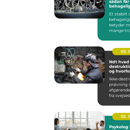
sådan får
behageli
indeklima
Et stabilt
behagelig
betyder m
mange tro
bliver bed
koncentrat
03. 
Ndt hvad er ikke-
destrukti
og hvorfo
vigtigt?
Ikke-destr
prøvning s
afgørende r
fra svejse
konstrukt
rørledninge
02. 
Psykolog 