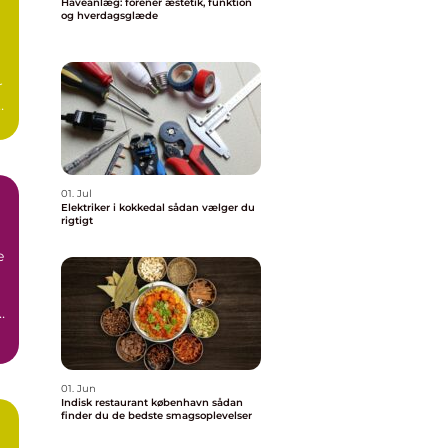
Haveanlæg: forener æstetik, funktion
og hverdagsglæde
r
01. Jul
Elektriker i kokkedal sådan vælger du
rigtigt
e
01. Jun
Indisk restaurant københavn sådan
finder du de bedste smagsoplevelser