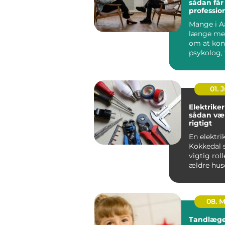
sådan får
profession
en svær p
Mange i A
længe me
om at kon
psykolog, 
faktisk g&..
01. J
Elektriker
sådan væ
rigtigt
En elektrik
Kokkedal s
vigtig roll
ældre hus
boliger.
Elinstallati
08. 
Tandlæge