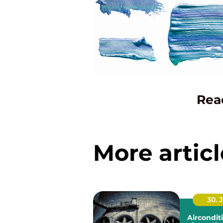
Rea
More articl
30. 
Aircondit