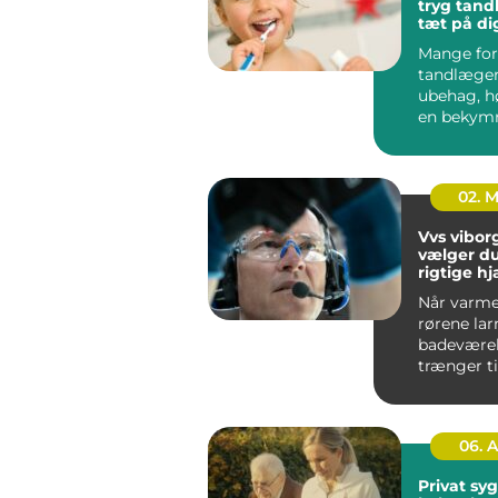
tryg tan
tæt på di
Mange for
tandlæge
ubehag, h
en bekymr
regningen.
spiller reg.
02. 
Vvs viborg såd
vælger d
rigtige hj
varme, v
Når varme
rørene lar
badeværel
trænger ti
opfrisknin
dygtig VVS
06. 
Privat sy