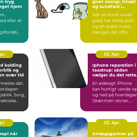
ryg
giver energi, trivsel
eget hjem
og sundhed i
hverdagen
om,
Når en hund virker
ed eller et
glad, har blank pels
og en stabil mave,
gsforløb
hænger det ofte
rdagen,
direkte sammen me
ange, at
fodere...
Apr
02. Apr
 kolding
Iphone reparation i
erblik og
taastrup: sådan
en svær tid
vælger du det rette
værksted
nneske dør,
En ødelagt iPhone
verdagen
kan hurtigt vende o
jeblik. Sorg,
og ned på hverdagen
raktiske
Skærmen revner,
landes
batteriet holder
pludsel...
Apr
02. Apr
i når
Anlægsgartner på