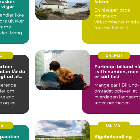
husker
falster
vi gør
En hjælper både
andler ikke
private og
ore ulykker
virksomheder med a
omme
fra små haver til
der. Mange
større udearealer ve
r bærer
boligforeni...
.
Apr
04. Mar
rtner
Parterapi billund når
i vil hinanden, men
gt ud af
er kørt fast
gerende
Mange par i Billund-
ler om
området oplever, at
re end
hverdagen langsom
e og en
æder nærheden.
ræsplæne.
Samtalerne bliver
tænkt lø...
praktisk...
Mar
03. Mar
paration
Algebehandling