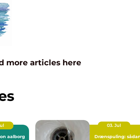
d more articles here
es
Jul
03. Jul
ion aalborg
Drænspuling: såda