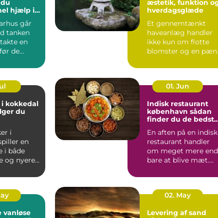
 du
æstetik, funktion o
el hjælp i
hverdagsglæde
eriode
arhus går
Et gennemtænkt
d tanken
haveanlæg handler
takte en
ikke kun om flotte
før de
blomster og en pæn
.
græsp...
ul
01. Jun
 i kokkedal
Indisk restaurant
lger du
københavn sådan
finder du de bedst
smagsoplevelser
er i
En aften på en indisk
piller en
restaurant handler
e i både
om meget mere end
e og nyere
bare at blive mæt.
Duften af krydderier,
one...
...
May
02. May
 vanløse
Levering af sand