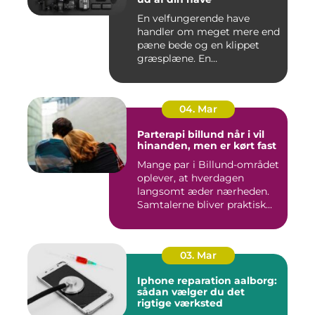
En velfungerende have
handler om meget mere end
pæne bede og en klippet
græsplæne. En
gennemtænkt lø...
04. Mar
Parterapi billund når i vil
hinanden, men er kørt fast
Mange par i Billund-området
oplever, at hverdagen
langsomt æder nærheden.
Samtalerne bliver praktisk...
03. Mar
Iphone reparation aalborg:
sådan vælger du det
rigtige værksted