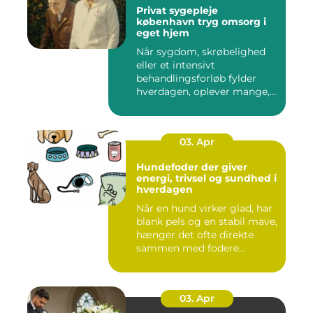
Privat sygepleje
københavn tryg omsorg i
eget hjem
Når sygdom, skrøbelighed
eller et intensivt
behandlingsforløb fylder
hverdagen, oplever mange,
at de...
03. Apr
Hundefoder der giver
energi, trivsel og sundhed i
hverdagen
Når en hund virker glad, har
blank pels og en stabil mave,
hænger det ofte direkte
sammen med fodere...
03. Apr