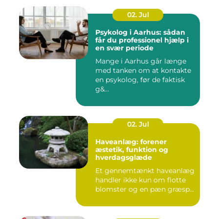
02. Jul
Psykolog i Aarhus: sådan
får du professionel hjælp i
en svær periode
Mange i Aarhus går længe
med tanken om at kontakte
en psykolog, før de faktisk
g&...
02. Jul
Haveanlæg: forener
æstetik, funktion og
hverdagsglæde
Et gennemtænkt haveanlæg
handler ikke kun om flotte
blomster og en pæn græsp...