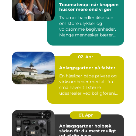
Traumaterapi når kroppen
husker mere end vi gør
Traumer handler ikke kun
om store ulykker og
voldsomme begivenheder.
Mange mennesker bærer
rundt på ...
02. Apr
Anlægsgartner på falster
En hjælper både private og
virksomheder med alt fra
små haver til større
udearealer ved boligforeni...
01. Apr
Anlægsgartner holbæk
sådan får du mest muligt
ud af din have