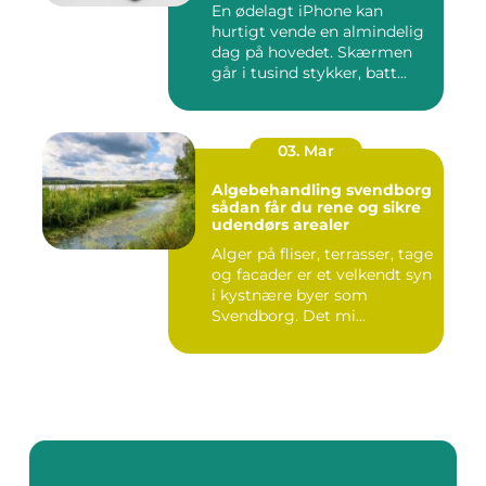
En ødelagt iPhone kan
hurtigt vende en almindelig
dag på hovedet. Skærmen
går i tusind stykker, batt...
03. Mar
Algebehandling svendborg
sådan får du rene og sikre
udendørs arealer
Alger på fliser, terrasser, tage
og facader er et velkendt syn
i kystnære byer som
Svendborg. Det mi...