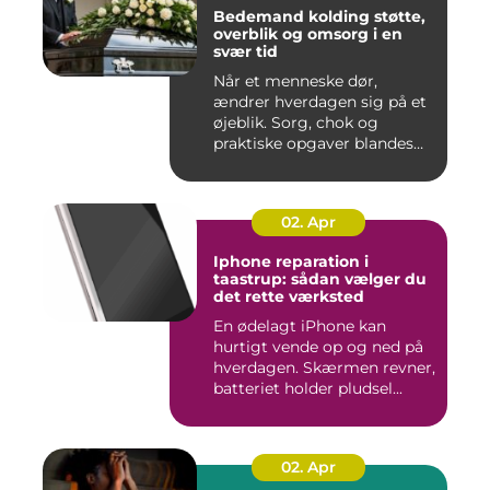
Bedemand kolding støtte,
overblik og omsorg i en
svær tid
Når et menneske dør,
ændrer hverdagen sig på et
øjeblik. Sorg, chok og
praktiske opgaver blandes
sam...
02. Apr
Iphone reparation i
taastrup: sådan vælger du
det rette værksted
En ødelagt iPhone kan
hurtigt vende op og ned på
hverdagen. Skærmen revner,
batteriet holder pludsel...
02. Apr