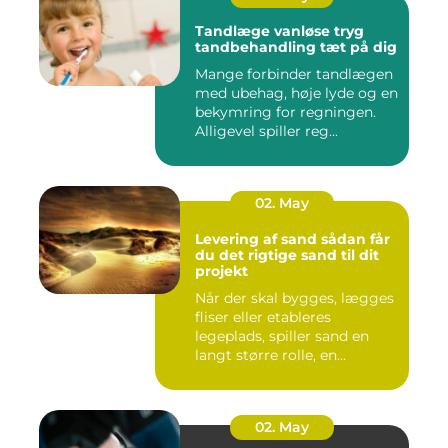
Tandlæge vanløse tryg
tandbehandling tæt på dig
Mange forbinder tandlægen
med ubehag, høje lyde og en
bekymring for regningen.
Alligevel spiller reg...
02. May
Levering af sand sådan får
du det rigtige sand til dit
projekt
Når der skal bygges, lægges
fliser eller etableres
legeplads, spiller sand en
langt større rolle, en...
02. May