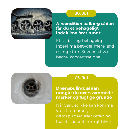
30. Jul
Aircondition aalborg sådan
får du et behageligt
indeklima året rundt
Et stabilt og behageligt
indeklima betyder mere, end
mange tror. Søvnen bliver
bedre, koncentratione...
03. Jul
Drænspuling: sådan
undgår du oversvømmede
marker og fugtige grunde
Når vandet ikke kan komme
væk fra marker,
gårdspladser eller omkring
huset, kan det hurtigt blive
dy...