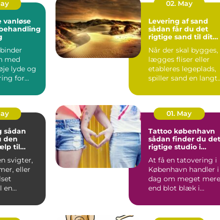
May
02. May
 vanløse
Levering af sand
dbehandling
sådan får du det
g
rigtige sand til dit
projekt
binder
Når der skal bygges,
n med
lægges fliser eller
øje lyde og
etableres legeplads,
ing for
spiller sand en langt
 Alligevel
større rolle, en...
..
May
01. May
an
Tattoo københavn
u den
sådan finder du de
ælp til
rigtige studio i
and og bad
hovedstaden
n svigter,
At få en tatovering i
mer, eller
København handler i
set
dag om meget mer
l en
end blot blæk i
g, er en
huden. Byen rumme
er...
alt f...