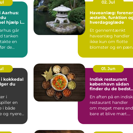
Jul
02. Jul
i Aarhus:
Haveanlæg: forener
 du
æstetik, funktion o
el hjælp i
hverdagsglæde
eriode
arhus går
Et gennemtænkt
d tanken
haveanlæg handler
takte en
ikke kun om flotte
før de
blomster og en pæn
.
græsp...
ul
01. Jun
 i kokkedal
Indisk restaurant
lger du
københavn sådan
finder du de bedst
smagsoplevelser
er i
En aften på en indisk
piller en
restaurant handler
e i både
om meget mere end
e og nyere
bare at blive mæt.
Duften af krydderier,
one...
...