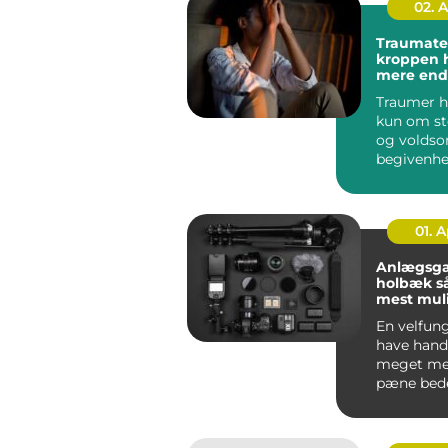
02. 
Traumaterap
kroppen 
mere end 
Traumer h
kun om st
og volds
begivenhe
menneske
rundt på ..
01. 
Anlægsga
holbæk sådan får du
mest muli
din have
En velfun
have hand
meget me
pæne bed
klippet g
En gennem