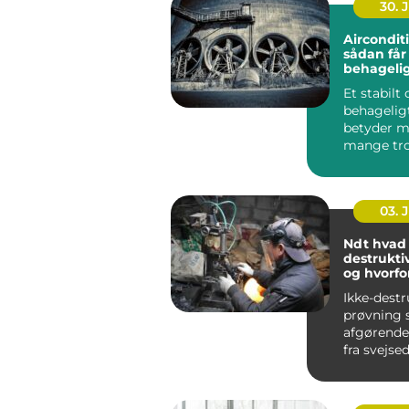
30. 
Aircondit
sådan får
behageli
indeklima
Et stabilt
behagelig
betyder m
mange tro
bliver bed
koncentrat
03. 
Ndt hvad er ikke-
destrukti
og hvorfo
vigtigt?
Ikke-destr
prøvning s
afgørende r
fra svejse
konstrukt
rørledninge