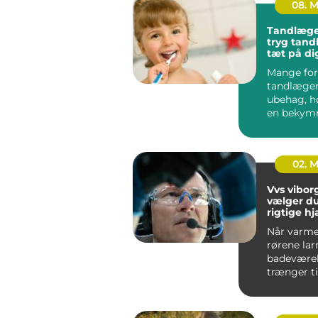
08. 
Tandlæge
tryg tan
tæt på di
Mange for
tandlæge
ubehag, h
en bekymr
regningen.
spiller reg.
02. 
Vvs viborg såd
vælger d
rigtige hj
varme, v
Når varme
rørene lar
badeværel
trænger ti
opfrisknin
dygtig VVS