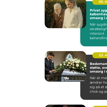
06. 
Privat sy
københavn t
omsorg i 
Når sygd
skrøbeligh
intensivt
behandlin
fylder hve
oplever m
de...
03. 
Bedemand
støtte, ov
omsorg i 
Når et me
ændrer h
sig på et ø
chok og p
opgaver b
sam...