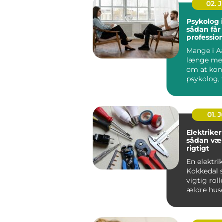
02. 
Psykolog 
sådan får
profession
en svær p
Mange i A
længe me
om at kon
psykolog, 
faktisk g&..
01. J
Elektriker
sådan væ
rigtigt
En elektrik
Kokkedal s
vigtig roll
ældre hus
boliger.
Elinstallati