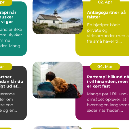
Apr
02. Apr
i når
Anlægsgartner på
husker
falster
vi gør
En hjælper både
andler ikke
private og
ore ulykker
virksomheder med a
omme
fra små haver til
der. Mange
større udearealer ve
r bærer
boligforeni...
.
Apr
04. Mar
rtner
Parterapi billund når
i vil hinanden, men
gt ud af
er kørt fast
gerende
Mange par i Billund-
ler om
området oplever, at
re end
hverdagen langsom
e og en
æder nærheden.
ræsplæne.
Samtalerne bliver
tænkt lø...
praktisk...