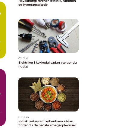
Haveanlæg: forener æstetik, funktion
og hverdagsglæde
n
r
01. Jul
Elektriker i kokkedal sådan vælger du
rigtigt
e
01. Jun
Indisk restaurant københavn sådan
finder du de bedste smagsoplevelser