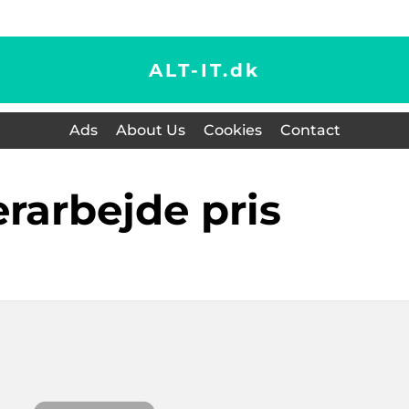
ALT-IT.
dk
Ads
About Us
Cookies
Contact
lerarbejde pris