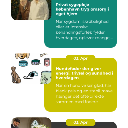
Privat sygepleje
københavn tryg omsorg i
eget hjem
Når sygdom, skrøbelighed
eller et intensivt
behandlingsforløb fylder
hverdagen, oplever mange,
at de...
03. Apr
Hundefoder der giver
energi, trivsel og sundhed i
hverdagen
Når en hund virker glad, har
blank pels og en stabil mave,
hænger det ofte direkte
sammen med fodere...
03. Apr