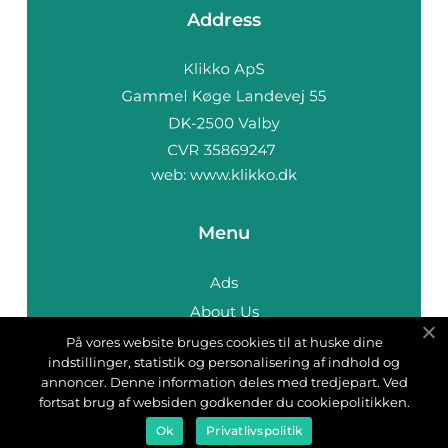
Address
web:
www.klikko.dk
Menu
Ads
About Us
Cookies
På vores website bruges cookies til at huske dine
indstillinger, statistik og personalisering af indhold og
Contact
annoncer. Denne information deles med tredjepart. Ved
Sitemap
fortsat brug af websiden godkender du cookiepolitikken.
Ok
Privatlivspolitik