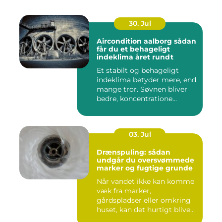
30. Jul
Aircondition aalborg sådan
får du et behageligt
indeklima året rundt
Et stabilt og behageligt
indeklima betyder mere, end
mange tror. Søvnen bliver
bedre, koncentratione...
03. Jul
Drænspuling: sådan
undgår du oversvømmede
marker og fugtige grunde
Når vandet ikke kan komme
væk fra marker,
gårdspladser eller omkring
huset, kan det hurtigt blive
dy...