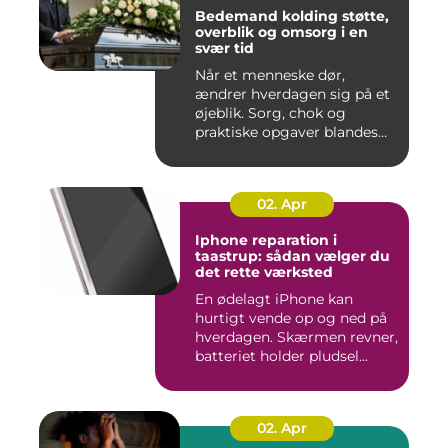
Bedemand kolding støtte,
overblik og omsorg i en
svær tid
Når et menneske dør,
ændrer hverdagen sig på et
øjeblik. Sorg, chok og
praktiske opgaver blandes
sam...
02. Apr
Iphone reparation i
taastrup: sådan vælger du
det rette værksted
En ødelagt iPhone kan
hurtigt vende op og ned på
hverdagen. Skærmen revner,
batteriet holder pludsel...
02. Apr