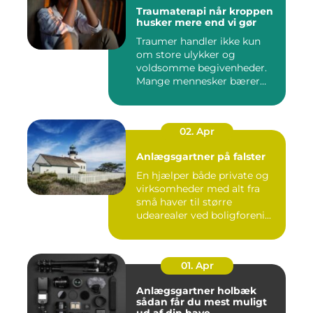
Traumaterapi når kroppen
husker mere end vi gør
Traumer handler ikke kun
om store ulykker og
voldsomme begivenheder.
Mange mennesker bærer
rundt på ...
02. Apr
Anlægsgartner på falster
En hjælper både private og
virksomheder med alt fra
små haver til større
udearealer ved boligforeni...
01. Apr
Anlægsgartner holbæk
sådan får du mest muligt