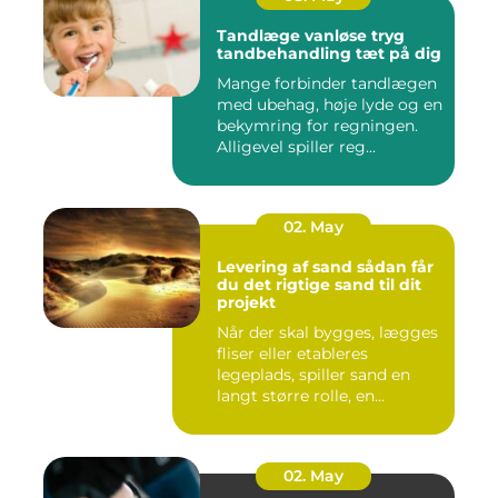
Tandlæge vanløse tryg
tandbehandling tæt på dig
Mange forbinder tandlægen
med ubehag, høje lyde og en
bekymring for regningen.
Alligevel spiller reg...
02. May
Levering af sand sådan får
du det rigtige sand til dit
projekt
Når der skal bygges, lægges
fliser eller etableres
legeplads, spiller sand en
langt større rolle, en...
02. May