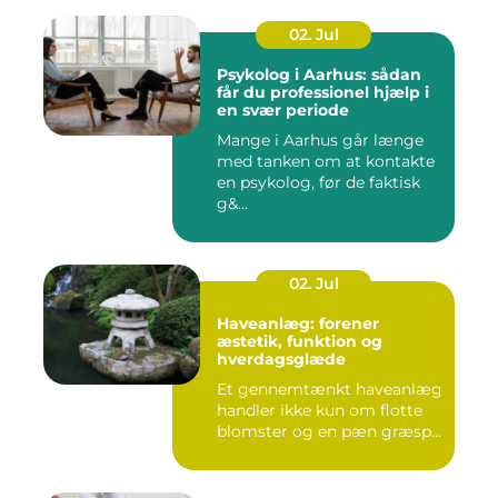
02. Jul
Psykolog i Aarhus: sådan
får du professionel hjælp i
en svær periode
Mange i Aarhus går længe
med tanken om at kontakte
en psykolog, før de faktisk
g&...
02. Jul
Haveanlæg: forener
æstetik, funktion og
hverdagsglæde
Et gennemtænkt haveanlæg
handler ikke kun om flotte
blomster og en pæn græsp...