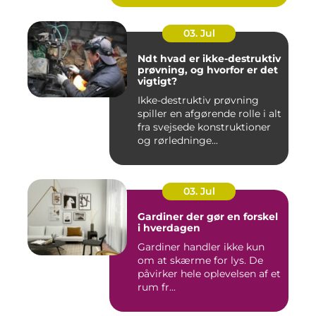
03. Jul
Ndt hvad er ikke-destruktiv
prøvning, og hvorfor er det
vigtigt?
Ikke-destruktiv prøvning
spiller en afgørende rolle i alt
fra svejsede konstruktioner
og rørledninge...
03. Jul
Gardiner der gør en forskel
i hverdagen
Gardiner handler ikke kun
om at skærme for lys. De
påvirker hele oplevelsen af et
rum fr...