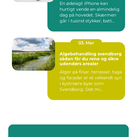
En ødelagt iPhone kan
hurtigt vende en almindelig
dag på hovedet. Skærmen
går i tusind stykker, batt...
03. Mar
Algebehandling svendborg
sådan får du rene og sikre
udendørs arealer
Alger på fliser, terrasser, tage
og facader er et velkendt syn
i kystnære byer som
Svendborg. Det mi...