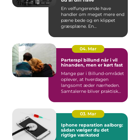
ud af din have
En velfungerende have
handler om meget mere end
pæne bede og en klippet
græsplæne. En
gennemtænkt lø...
04. Mar
Parterapi billund når i vil
hinanden, men er kørt fast
Mange par i Billund-området
oplever, at hverdagen
langsomt æder nærheden.
Samtalerne bliver praktisk...
03. Mar
Iphone reparation aalborg:
sådan vælger du det
rigtige værksted