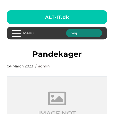
ALT-IT.
dk
Menu
pandekager
04 March 2023
admin