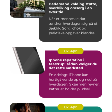
Bedemand kolding støtte,
overblik og omsorg i en
svær tid
Når et menneske dør,
ændrer hverdagen sig på et
øjeblik. Sorg, chok og
praktiske opgaver blandes
sam...
02. Apr
Iphone reparation i
taastrup: sådan vælger du
det rette værksted
En ødelagt iPhone kan
hurtigt vende op og ned på
hverdagen. Skærmen revner,
batteriet holder pludsel...
02. Apr