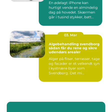
En ødelagt iPhone kan
hurtigt vende en almindelig
dag på hovedet. Skærmen
går i tusind stykker, batt...
03. Mar
Algebehandling svendborg
sådan får du rene og sikre
udendørs arealer
Alger på fliser, terrasser, tage
og facader er et velkendt syn
i kystnære byer som
Svendborg. Det mi...