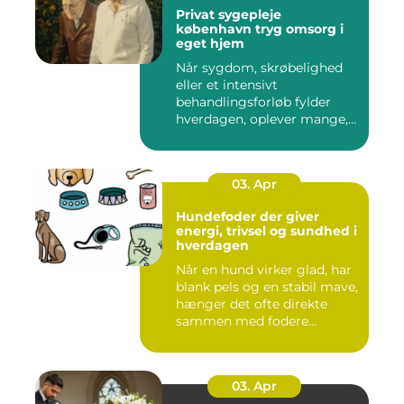
Privat sygepleje
københavn tryg omsorg i
eget hjem
Når sygdom, skrøbelighed
eller et intensivt
behandlingsforløb fylder
hverdagen, oplever mange,
at de...
03. Apr
Hundefoder der giver
energi, trivsel og sundhed i
hverdagen
Når en hund virker glad, har
blank pels og en stabil mave,
hænger det ofte direkte
sammen med fodere...
03. Apr