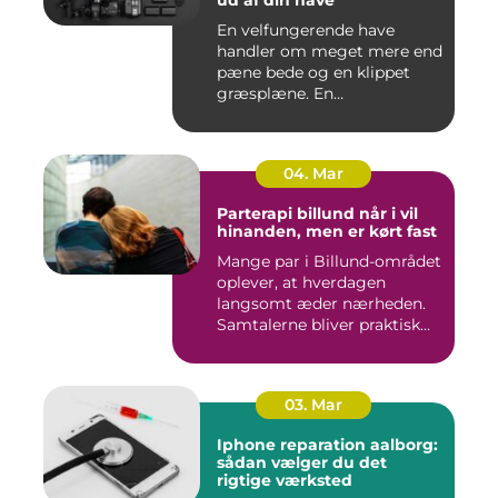
ud af din have
En velfungerende have
handler om meget mere end
pæne bede og en klippet
græsplæne. En
gennemtænkt lø...
04. Mar
Parterapi billund når i vil
hinanden, men er kørt fast
Mange par i Billund-området
oplever, at hverdagen
langsomt æder nærheden.
Samtalerne bliver praktisk...
03. Mar
Iphone reparation aalborg:
sådan vælger du det
rigtige værksted