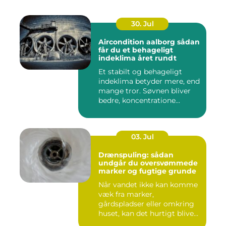
30. Jul
Aircondition aalborg sådan
får du et behageligt
indeklima året rundt
Et stabilt og behageligt
indeklima betyder mere, end
mange tror. Søvnen bliver
bedre, koncentratione...
03. Jul
Drænspuling: sådan
undgår du oversvømmede
marker og fugtige grunde
Når vandet ikke kan komme
væk fra marker,
gårdspladser eller omkring
huset, kan det hurtigt blive
dy...