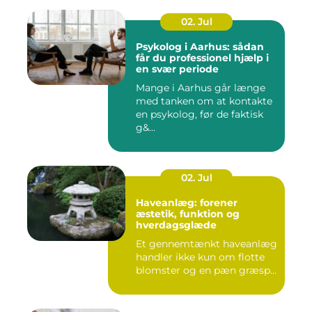
02. Jul
Psykolog i Aarhus: sådan
får du professionel hjælp i
en svær periode
Mange i Aarhus går længe
med tanken om at kontakte
en psykolog, før de faktisk
g&...
02. Jul
Haveanlæg: forener
æstetik, funktion og
hverdagsglæde
Et gennemtænkt haveanlæg
handler ikke kun om flotte
blomster og en pæn græsp...