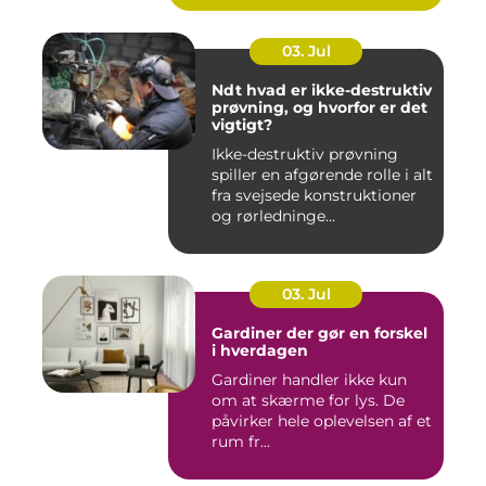
03. Jul
Ndt hvad er ikke-destruktiv
prøvning, og hvorfor er det
vigtigt?
Ikke-destruktiv prøvning
spiller en afgørende rolle i alt
fra svejsede konstruktioner
og rørledninge...
03. Jul
Gardiner der gør en forskel
i hverdagen
Gardiner handler ikke kun
om at skærme for lys. De
påvirker hele oplevelsen af et
rum fr...