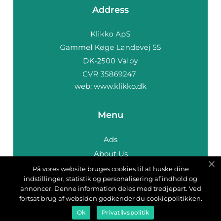
Address
web:
www.klikko.dk
Menu
Ads
About Us
Cookies
På vores website bruges cookies til at huske dine
indstillinger, statistik og personalisering af indhold og
Contact
annoncer. Denne information deles med tredjepart. Ved
Sitemap
fortsat brug af websiden godkender du cookiepolitikken.
Ok
Privatlivspolitik