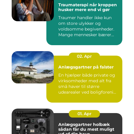
Traumaterapi når kroppen
husker mere end vi gør
Traumer handler ikke kun
om store ulykker og
voldsomme begivenheder.
Mange mennesker bærer
rundt på ...
02. Apr
Anlægsgartner på falster
En hjælper både private og
virksomheder med alt fra
små haver til større
udearealer ved boligforeni...
01. Apr
Anlægsgartner holbæk
sådan får du mest muligt