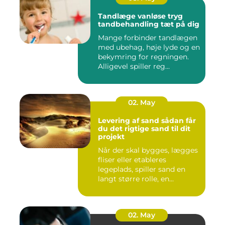
Tandlæge vanløse tryg
tandbehandling tæt på dig
Mange forbinder tandlægen
med ubehag, høje lyde og en
bekymring for regningen.
Alligevel spiller reg...
02. May
Levering af sand sådan får
du det rigtige sand til dit
projekt
Når der skal bygges, lægges
fliser eller etableres
legeplads, spiller sand en
langt større rolle, en...
02. May