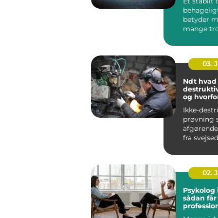
Et stabilt
behagelig
betyder m
mange tro
bliver bed
koncentrat
03. 
Ndt hvad er ikke-
destrukti
og hvorfo
vigtigt?
Ikke-destr
prøvning s
afgørende r
fra svejse
konstrukt
rørledninge
02. 
Psykolog 
sådan får
profession
en svær p