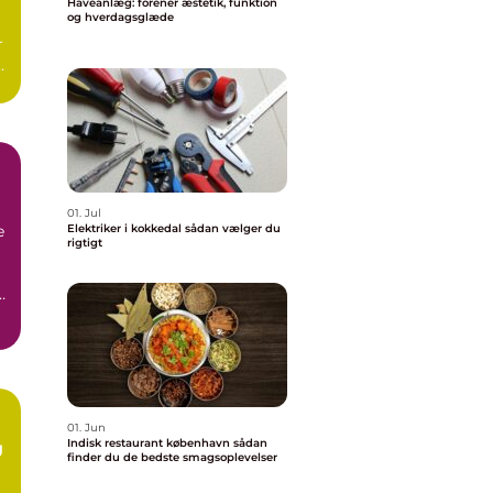
Haveanlæg: forener æstetik, funktion
og hverdagsglæde
r
01. Jul
e
Elektriker i kokkedal sådan vælger du
rigtigt
01. Jun
Indisk restaurant københavn sådan
g
finder du de bedste smagsoplevelser