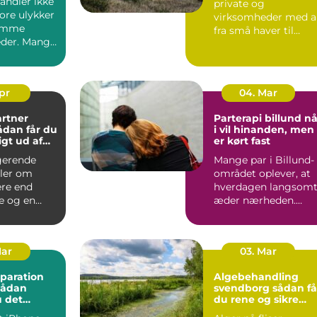
andler ikke
private og
ore ulykker
virksomheder med a
omme
fra små haver til
der. Mange
større udearealer ve
r bærer
boligforeni...
.
Apr
04. Mar
rtner
Parterapi billund når
i vil hinanden, men
gt ud af
er kørt fast
gerende
Mange par i Billund-
ler om
området oplever, at
re end
hverdagen langsom
e og en
æder nærheden.
ræsplæne.
Samtalerne bliver
tænkt lø...
praktisk...
Mar
03. Mar
paration
Algebehandling
sådan
svendborg sådan får
 det
du rene og sikre
ærksted
udendørs arealer