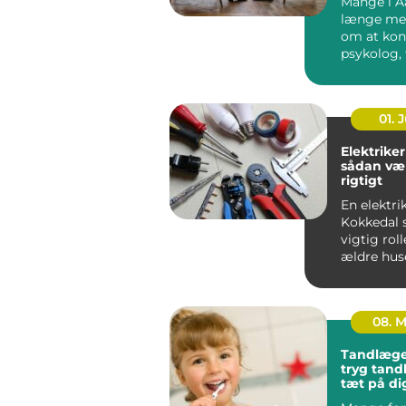
Mange i A
længe me
om at kon
psykolog, 
faktisk g&..
01. J
Elektriker
sådan væ
rigtigt
En elektrik
Kokkedal s
vigtig roll
ældre hus
boliger.
Elinstallati
08. 
Tandlæge
tryg tan
tæt på di