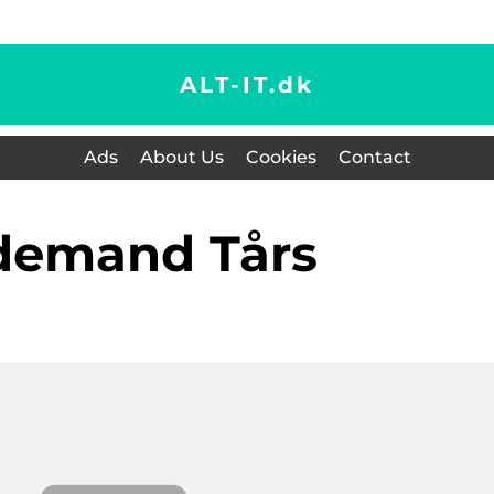
ALT-IT.
dk
Ads
About Us
Cookies
Contact
edemand Tårs