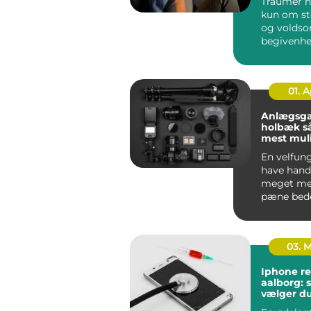
Traumer h
kun om st
og volds
begivenhe
menneske
rundt på ..
01. 
Anlægsga
holbæk sådan får du
mest muli
din have
En velfun
have hand
meget me
pæne bed
klippet g
En gennem
03. 
Iphone re
aalborg: 
vælger du
rigtige v