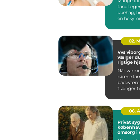
Mange for
tandlæge
ubehag, h
en bekymr
regningen.
spiller reg.
02. 
Vvs viborg såd
vælger d
rigtige hj
varme, v
Når varme
rørene lar
badeværel
trænger ti
opfrisknin
dygtig VVS
06. 
Privat sy
københavn t
omsorg i 