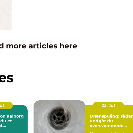
d more articles here
es
Jul
03. Jul
ion aalborg
Drænspuling: såda
 du et
undgår du
gt
oversvømmede
 året rundt
marker og fugtige