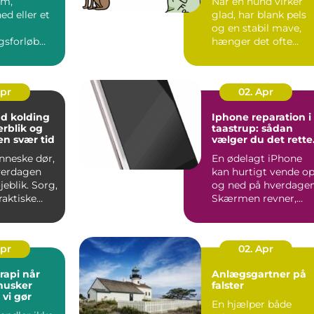
om,
Når en hund virker
ed eller et
glad, har blank pels
og en stabil mave,
gsforløb
hænger det ofte
rdagen,
direkte sammen me
ange, at
fodere...
Apr
02. Apr
 kolding
Iphone reparation i
erblik og
taastrup: sådan
en svær tid
vælger du det rette
værksted
nneske dør,
En ødelagt iPhone
verdagen
kan hurtigt vende o
jeblik. Sorg,
og ned på hverdagen
raktiske
Skærmen revner,
landes
batteriet holder
pludsel...
Apr
02. Apr
i når
Anlægsgartner på
husker
falster
vi gør
En hjælper både