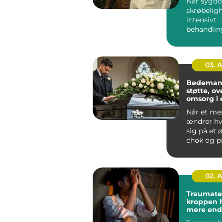
Når sygd
skrøbeligh
intensivt
behandlin
fylder hve
oplever m
de...
03. 
Bedemand
støtte, ov
omsorg i 
Når et me
ændrer h
sig på et ø
chok og p
opgaver b
sam...
02. 
Traumaterap
kroppen 
mere end 