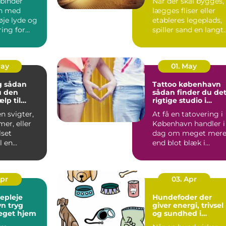
binder
Når der skal bygges,
n med
lægges fliser eller
øje lyde og
etableres legeplads,
ing for
spiller sand en langt
 Alligevel
større rolle, en...
..
May
01. May
an
Tattoo københavn
u den
sådan finder du de
ælp til
rigtige studio i
and og bad
hovedstaden
n svigter,
At få en tatovering i
mer, eller
København handler i
set
dag om meget mer
l en
end blot blæk i
g, er en
huden. Byen rumme
er...
alt f...
Apr
03. Apr
gepleje
Hundefoder der
ryg
giver energi, trivsel
eget hjem
og sundhed i
hverdagen