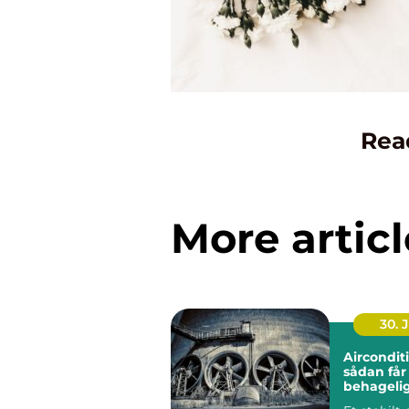
Rea
More articl
30. 
Aircondit
sådan får
behageli
indeklima