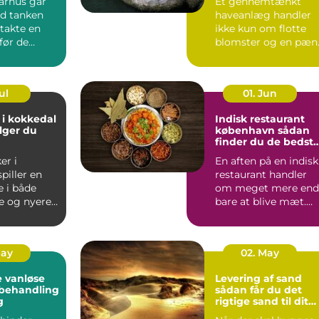
arhus går
Et gennemtænkt
d tanken
haveanlæg handler
takte en
ikke kun om flotte
før de
blomster og en pæn
.
græsp...
ul
01. Jun
 i kokkedal
Indisk restaurant
lger du
københavn sådan
finder du de bedst
smagsoplevelser
er i
En aften på en indisk
piller en
restaurant handler
e i både
om meget mere end
e og nyere
bare at blive mæt.
Duften af krydderier,
one...
...
May
02. May
 vanløse
Levering af sand
dbehandling
sådan får du det
g
rigtige sand til dit
projekt