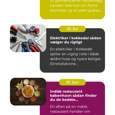
Et gennemtænkt haveanlæg
handler ikke kun om flotte
blomster og en pæn græsp...
01. Jul
Elektriker i kokkedal sådan
vælger du rigtigt
En elektriker i Kokkedal
spiller en vigtig rolle i både
ældre huse og nyere boliger.
Elinstallatione...
01. Jun
Indisk restaurant
københavn sådan finder
du de bedste
smagsoplevelser
En aften på en indisk
restaurant handler om