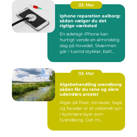
03. Mar
Iphone reparation aalborg:
sådan vælger du det
rigtige værksted
En ødelagt iPhone kan
hurtigt vende en almindelig
dag på hovedet. Skærmen
går i tusind stykker, batt...
03. Mar
Algebehandling svendborg
sådan får du rene og sikre
udendørs arealer
Alger på fliser, terrasser, tage
og facader er et velkendt syn
i kystnære byer som
Svendborg. Det mi...