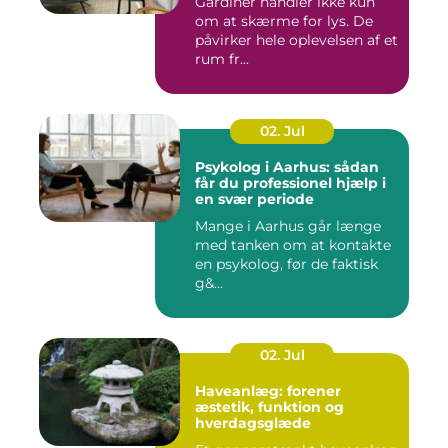
Gardiner handler ikke kun
om at skærme for lys. De
påvirker hele oplevelsen af et
rum fr...
02. Jul
Psykolog i Aarhus: sådan
får du professionel hjælp i
en svær periode
Mange i Aarhus går længe
med tanken om at kontakte
en psykolog, før de faktisk
g&...
02. Jul
Haveanlæg: forener
æstetik, funktion og
hverdagsglæde