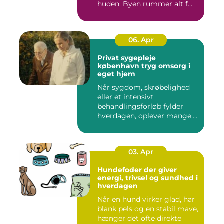
huden. Byen rummer alt f...
06. Apr
Privat sygepleje
københavn tryg omsorg i
eget hjem
Når sygdom, skrøbelighed
eller et intensivt
behandlingsforløb fylder
hverdagen, oplever mange,
at de...
03. Apr
Hundefoder der giver
energi, trivsel og sundhed i
hverdagen
Når en hund virker glad, har
blank pels og en stabil mave,
hænger det ofte direkte