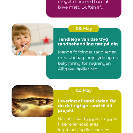
meget mere end bare at
blive mæt. Duften af
krydderier, ...
08. May
Tandlæge vanløse tryg
tandbehandling tæt på dig
Mange forbinder tandlægen
med ubehag, høje lyde og en
bekymring for regningen.
Alligevel spiller reg...
02. May
Levering af sand sådan får
du det rigtige sand til dit
projekt
Når der skal bygges, lægges
fliser eller etableres
legeplads, spiller sand en