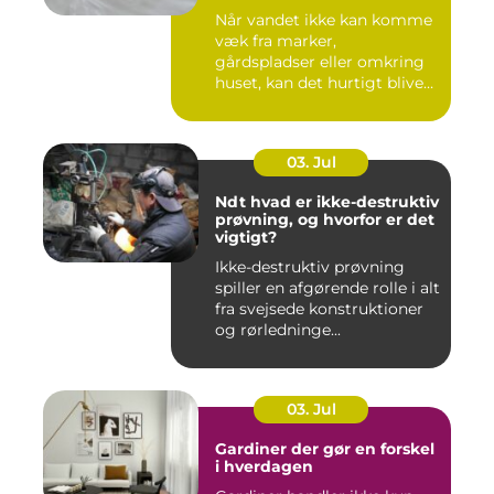
Når vandet ikke kan komme
væk fra marker,
gårdspladser eller omkring
huset, kan det hurtigt blive
dy...
03. Jul
Ndt hvad er ikke-destruktiv
prøvning, og hvorfor er det
vigtigt?
Ikke-destruktiv prøvning
spiller en afgørende rolle i alt
fra svejsede konstruktioner
og rørledninge...
03. Jul
Gardiner der gør en forskel
i hverdagen