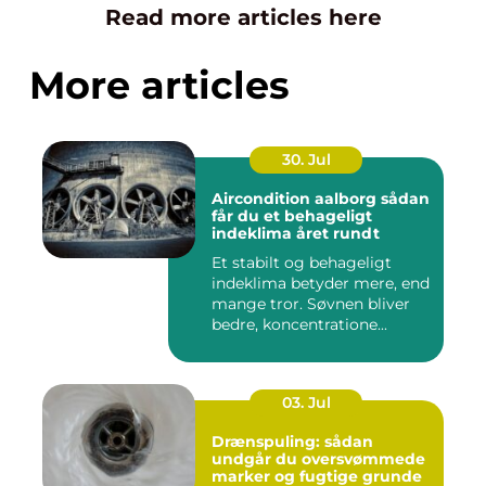
Read more articles here
More articles
30. Jul
Aircondition aalborg sådan
får du et behageligt
indeklima året rundt
Et stabilt og behageligt
indeklima betyder mere, end
mange tror. Søvnen bliver
bedre, koncentratione...
03. Jul
Drænspuling: sådan
undgår du oversvømmede
marker og fugtige grunde