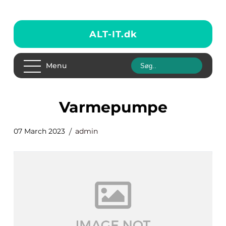
ALT-IT.
dk
Menu
varmepumpe
07 March 2023
admin