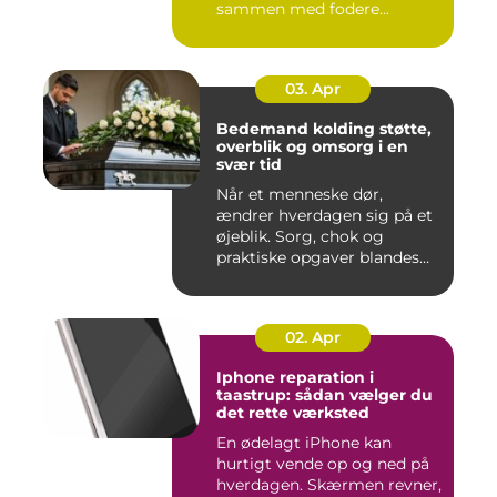
sammen med fodere...
03. Apr
Bedemand kolding støtte,
overblik og omsorg i en
svær tid
Når et menneske dør,
ændrer hverdagen sig på et
øjeblik. Sorg, chok og
praktiske opgaver blandes
sam...
02. Apr
Iphone reparation i
taastrup: sådan vælger du
det rette værksted
En ødelagt iPhone kan
hurtigt vende op og ned på
hverdagen. Skærmen revner,