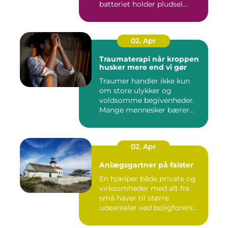
batteriet holder pludsel...
02. Apr
Traumaterapi når kroppen
husker mere end vi gør
Traumer handler ikke kun
om store ulykker og
voldsomme begivenheder.
Mange mennesker bærer
rundt på ...
02. Apr
Anlægsgartner på falster
En hjælper både private og
virksomheder med alt fra
små haver til større
udearealer ved boligforeni...