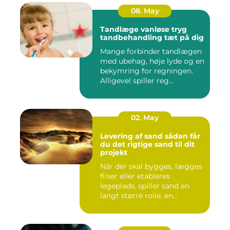
08. May
Tandlæge vanløse tryg
tandbehandling tæt på dig
Mange forbinder tandlægen
med ubehag, høje lyde og en
bekymring for regningen.
Alligevel spiller reg...
02. May
Levering af sand sådan får
du det rigtige sand til dit
projekt
Når der skal bygges, lægges
fliser eller etableres
legeplads, spiller sand en
langt større rolle, en...