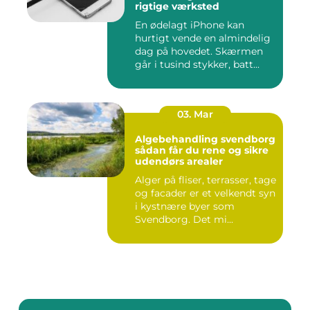
rigtige værksted
En ødelagt iPhone kan
hurtigt vende en almindelig
dag på hovedet. Skærmen
går i tusind stykker, batt...
03. Mar
Algebehandling svendborg
sådan får du rene og sikre
udendørs arealer
Alger på fliser, terrasser, tage
og facader er et velkendt syn
i kystnære byer som
Svendborg. Det mi...