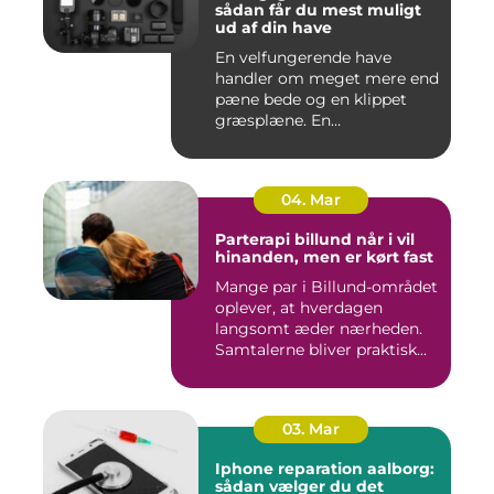
sådan får du mest muligt
ud af din have
En velfungerende have
handler om meget mere end
pæne bede og en klippet
græsplæne. En
gennemtænkt lø...
04. Mar
Parterapi billund når i vil
hinanden, men er kørt fast
Mange par i Billund-området
oplever, at hverdagen
langsomt æder nærheden.
Samtalerne bliver praktisk...
03. Mar
Iphone reparation aalborg:
sådan vælger du det