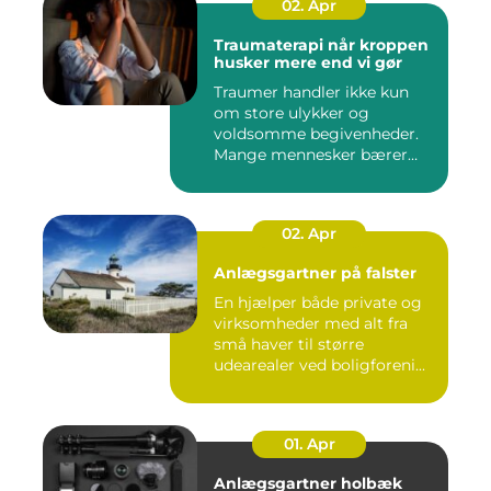
02. Apr
Traumaterapi når kroppen
husker mere end vi gør
Traumer handler ikke kun
om store ulykker og
voldsomme begivenheder.
Mange mennesker bærer
rundt på ...
02. Apr
Anlægsgartner på falster
En hjælper både private og
virksomheder med alt fra
små haver til større
udearealer ved boligforeni...
01. Apr
Anlægsgartner holbæk