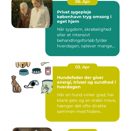
06. Apr
Privat sygepleje
københavn tryg omsorg i
eget hjem
Når sygdom, skrøbelighed
eller et intensivt
behandlingsforløb fylder
hverdagen, oplever mange,
at de...
03. Apr
Hundefoder der giver
energi, trivsel og sundhed i
hverdagen
Når en hund virker glad, har
blank pels og en stabil mave,
hænger det ofte direkte
sammen med fodere...