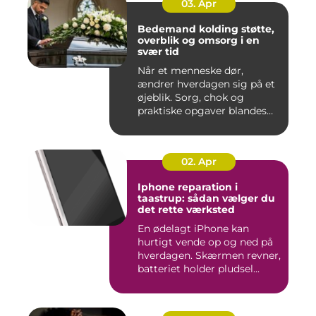
03. Apr
Bedemand kolding støtte,
overblik og omsorg i en
svær tid
Når et menneske dør,
ændrer hverdagen sig på et
øjeblik. Sorg, chok og
praktiske opgaver blandes
sam...
02. Apr
Iphone reparation i
taastrup: sådan vælger du
det rette værksted
En ødelagt iPhone kan
hurtigt vende op og ned på
hverdagen. Skærmen revner,
batteriet holder pludsel...