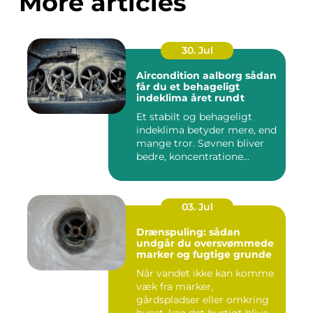
More articles
30. Jul
Aircondition aalborg sådan
får du et behageligt
indeklima året rundt
Et stabilt og behageligt
indeklima betyder mere, end
mange tror. Søvnen bliver
bedre, koncentratione...
03. Jul
Drænspuling: sådan
undgår du oversvømmede
marker og fugtige grunde
Når vandet ikke kan komme
væk fra marker,
gårdspladser eller omkring