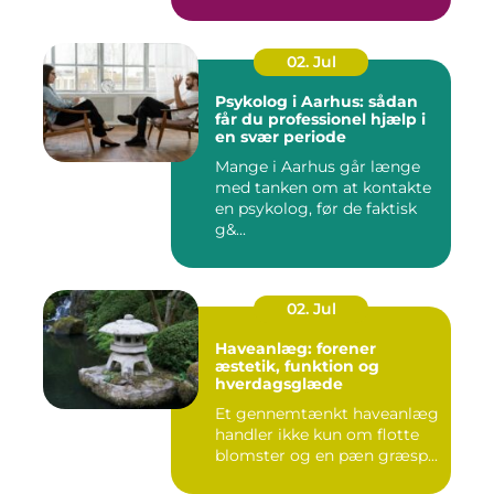
02. Jul
Psykolog i Aarhus: sådan
får du professionel hjælp i
en svær periode
Mange i Aarhus går længe
med tanken om at kontakte
en psykolog, før de faktisk
g&...
02. Jul
Haveanlæg: forener
æstetik, funktion og
hverdagsglæde
Et gennemtænkt haveanlæg
handler ikke kun om flotte
blomster og en pæn græsp...