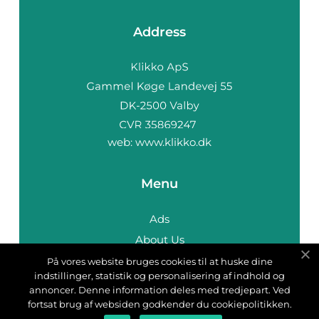
Address
web:
www.klikko.dk
Menu
Ads
About Us
Cookies
På vores website bruges cookies til at huske dine
indstillinger, statistik og personalisering af indhold og
Contact
annoncer. Denne information deles med tredjepart. Ved
Sitemap
fortsat brug af websiden godkender du cookiepolitikken.