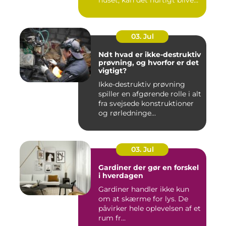
huset, kan det hurtigt blive
dy...
03. Jul
Ndt hvad er ikke-destruktiv
prøvning, og hvorfor er det
vigtigt?
Ikke-destruktiv prøvning
spiller en afgørende rolle i alt
fra svejsede konstruktioner
og rørledninge...
03. Jul
Gardiner der gør en forskel
i hverdagen
Gardiner handler ikke kun
om at skærme for lys. De
påvirker hele oplevelsen af et
rum fr...