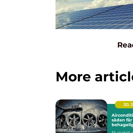
Rea
More articl
30. 
Aircondit
sådan får
behageli
indeklima
Et stabilt