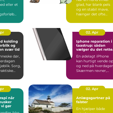
ed eller et
glad, har blank pels
og en stabil mave,
gsforløb
hænger det ofte
rdagen,
direkte sammen me
ange, at
fodere...
Apr
02. Apr
 kolding
Iphone reparation i
erblik og
taastrup: sådan
en svær tid
vælger du det rette
værksted
nneske dør,
En ødelagt iPhone
verdagen
kan hurtigt vende o
jeblik. Sorg,
og ned på hverdagen
raktiske
Skærmen revner,
landes
batteriet holder
pludsel...
Apr
02. Apr
i når
Anlægsgartner på
husker
falster
vi gør
En hjælper både
andler ikke