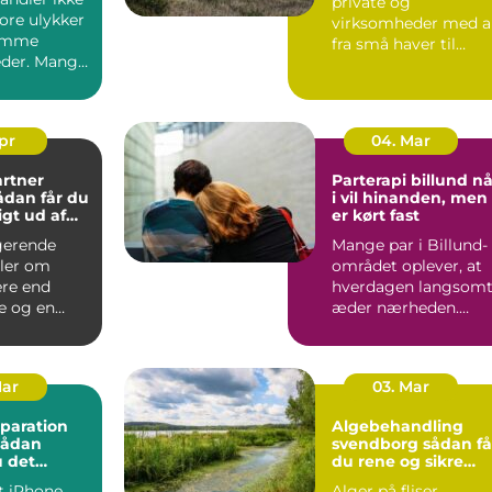
private og
ore ulykker
virksomheder med a
omme
fra små haver til
der. Mange
større udearealer ve
r bærer
boligforeni...
.
Apr
04. Mar
rtner
Parterapi billund når
i vil hinanden, men
gt ud af
er kørt fast
gerende
Mange par i Billund-
ler om
området oplever, at
re end
hverdagen langsom
e og en
æder nærheden.
ræsplæne.
Samtalerne bliver
tænkt lø...
praktisk...
Mar
03. Mar
paration
Algebehandling
sådan
svendborg sådan får
 det
du rene og sikre
ærksted
udendørs arealer
t iPhone
Alger på fliser,