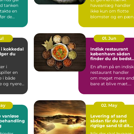
d tanken
haveanlæg handler
takte en
ikke kun om flotte
før de
blomster og en pæn
.
græsp...
ul
01. Jun
 i kokkedal
Indisk restaurant
lger du
københavn sådan
finder du de bedst
smagsoplevelser
er i
En aften på en indisk
piller en
restaurant handler
e i både
om meget mere end
e og nyere
bare at blive mæt.
Duften af krydderier,
one...
...
May
02. May
 vanløse
Levering af sand
dbehandling
sådan får du det
g
rigtige sand til dit
projekt
binder
Når der skal bygges,