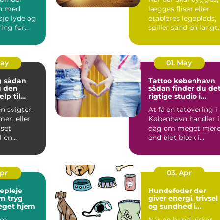
n med
lægges fliser eller
øje lyde og
etableres legeplads,
ing for
spiller sand en langt
 Alligevel
større rolle, en...
..
May
01. May
an
Tattoo københavn
u den
sådan finder du de
ælp til
rigtige studio i
and og bad
hovedstaden
n svigter,
At få en tatovering i
mer, eller
København handler i
set
dag om meget mer
l en
end blot blæk i
g, er en
huden. Byen rumme
er...
alt f...
Apr
03. Apr
gepleje
Hundefoder der
ryg
giver energi, trivsel
eget hjem
og sundhed i
hverdagen
om,
Når en hund virker