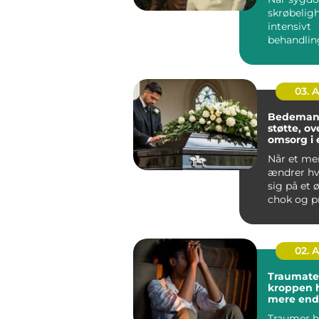
skrøbeligh
intensivt
behandlin
fylder hve
oplever m
de...
03. 
Bedemand
støtte, ov
omsorg i 
Når et me
ændrer h
sig på et ø
chok og p
opgaver b
sam...
02. 
Traumaterap
kroppen 
mere end 
Traumer h