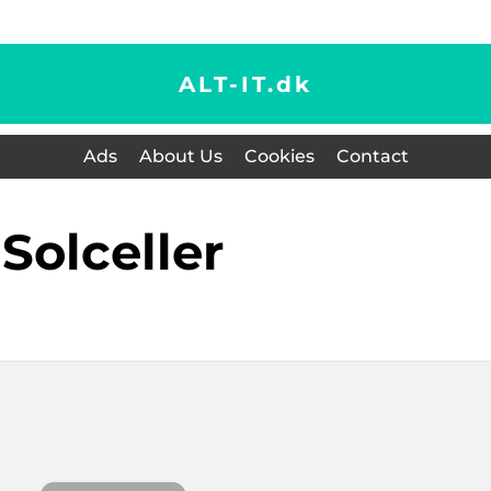
ALT-IT.
dk
Ads
About Us
Cookies
Contact
solceller