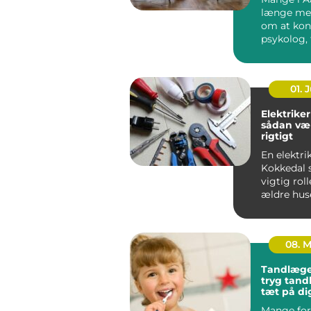
længe me
om at kon
psykolog, 
faktisk g&..
01. J
Elektriker
sådan væ
rigtigt
En elektrik
Kokkedal s
vigtig roll
ældre hus
boliger.
Elinstallati
08. 
Tandlæge
tryg tan
tæt på di
Mange for