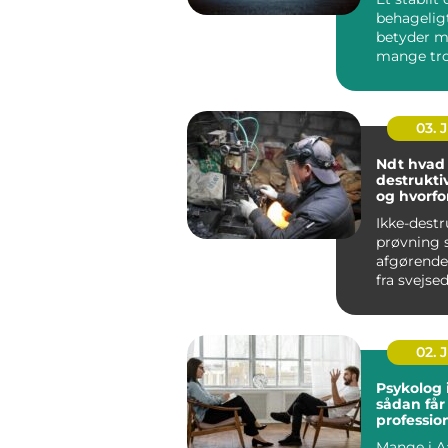
behagelig
betyder m
mange tro
bliver bed
koncentrat
03. 
Ndt hvad er ikke-
destrukti
og hvorfo
vigtigt?
Ikke-destr
prøvning s
afgørende r
fra svejse
konstrukt
rørledninge
02. 
Psykolog 
sådan får
profession
en svær p
Mange i A