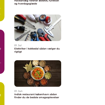
Haveanlæg: forener æstetik, funktion
og hverdagsglæde
r
01. Jul
e
Elektriker i kokkedal sådan vælger du
rigtigt
01. Jun
g
Indisk restaurant københavn sådan
finder du de bedste smagsoplevelser