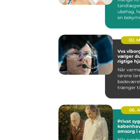
tandlæge
ubehag, h
en bekymr
regningen.
spiller reg.
02. 
Vvs viborg såd
vælger d
rigtige hj
varme, v
Når varme
rørene lar
badeværel
trænger ti
opfrisknin
dygtig VVS
06. 
Privat sy
københavn t
omsorg i 
Når sygd