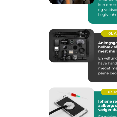
kun om st
og volds
begivenhe
menneske
rundt på ..
01. 
Anlægsga
holbæk sådan får du
mest muli
din have
En velfun
have hand
meget me
pæne bed
klippet g
En gennem
03. 
Iphone re
aalborg: 
vælger du
rigtige v
En ødelag