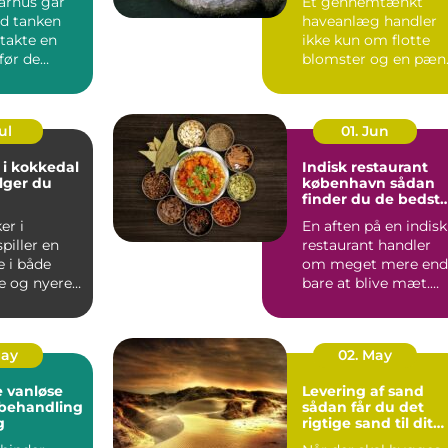
arhus går
Et gennemtænkt
d tanken
haveanlæg handler
takte en
ikke kun om flotte
før de
blomster og en pæn
.
græsp...
ul
01. Jun
 i kokkedal
Indisk restaurant
lger du
københavn sådan
finder du de bedst
smagsoplevelser
er i
En aften på en indisk
piller en
restaurant handler
e i både
om meget mere end
e og nyere
bare at blive mæt.
Duften af krydderier,
one...
...
May
02. May
 vanløse
Levering af sand
dbehandling
sådan får du det
g
rigtige sand til dit
projekt