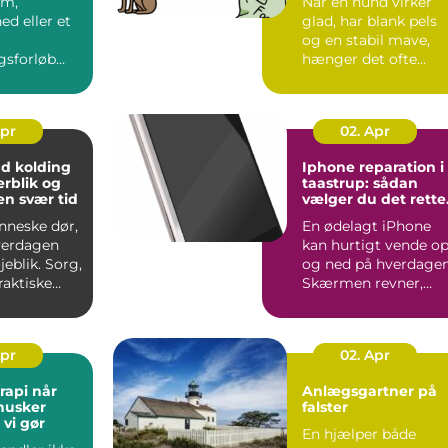
om,
Når en hund virker
ed eller et
glad, har blank pels
og en stabil mave,
gsforløb
hænger det ofte
rdagen,
direkte sammen me
ange, at
fodere...
Apr
02. Apr
 kolding
Iphone reparation i
erblik og
taastrup: sådan
en svær tid
vælger du det rette
værksted
nneske dør,
En ødelagt iPhone
verdagen
kan hurtigt vende o
jeblik. Sorg,
og ned på hverdagen
raktiske
Skærmen revner,
landes
batteriet holder
pludsel...
Apr
02. Apr
i når
Anlægsgartner på
husker
falster
vi gør
En hjælper både