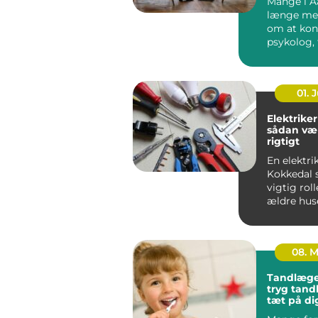
Mange i A
længe me
om at kon
psykolog, 
faktisk g&..
01. J
Elektriker
sådan væ
rigtigt
En elektrik
Kokkedal s
vigtig roll
ældre hus
boliger.
Elinstallati
08. 
Tandlæge
tryg tan
tæt på di