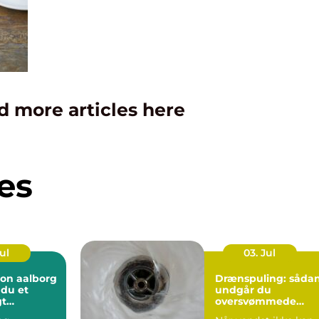
d more articles here
es
Jul
03. Jul
ion aalborg
Drænspuling: såda
 du et
undgår du
gt
oversvømmede
 året rundt
marker og fugtige