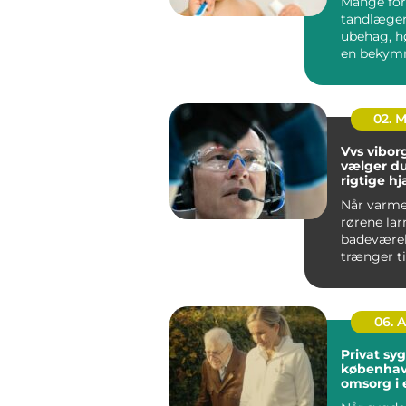
Mange for
tandlæge
ubehag, h
en bekymr
regningen.
spiller reg.
02. 
Vvs viborg såd
vælger d
rigtige hj
varme, v
Når varme
rørene lar
badeværel
trænger ti
opfrisknin
dygtig VVS
06. 
Privat sy
københavn t
omsorg i 