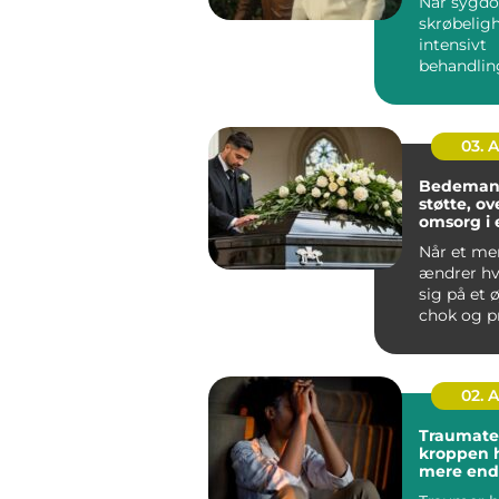
Når sygd
skrøbeligh
intensivt
behandlin
fylder hve
oplever m
de...
03. 
Bedemand
støtte, ov
omsorg i 
Når et me
ændrer h
sig på et ø
chok og p
opgaver b
sam...
02. 
Traumaterap
kroppen 
mere end 