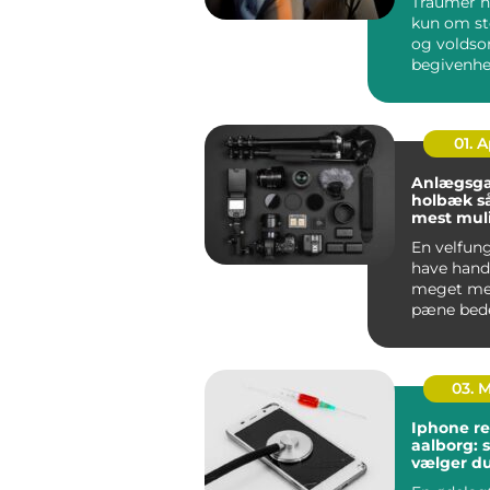
Traumer h
kun om st
og volds
begivenhe
menneske
rundt på ..
01. 
Anlægsga
holbæk sådan får du
mest muli
din have
En velfun
have hand
meget me
pæne bed
klippet g
En gennem
03. 
Iphone re
aalborg: 
vælger du
rigtige v