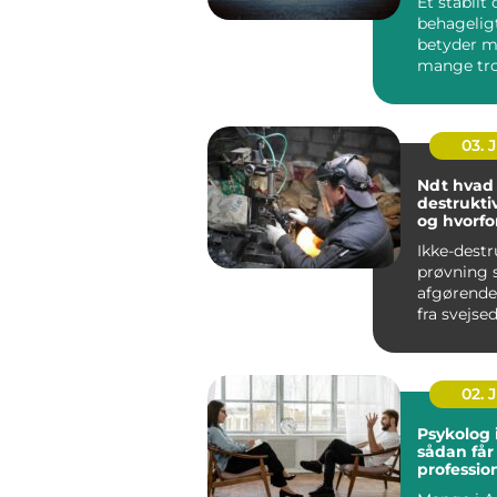
Et stabilt
behagelig
betyder m
mange tro
bliver bed
koncentrat
03. 
Ndt hvad er ikke-
destrukti
og hvorfo
vigtigt?
Ikke-destr
prøvning s
afgørende r
fra svejse
konstrukt
rørledninge
02. 
Psykolog 
sådan får
profession
en svær p