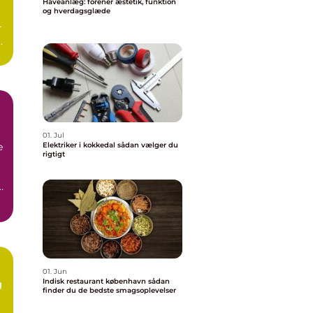
Haveanlæg: forener æstetik, funktion
og hverdagsglæde
r
01. Jul
e
Elektriker i kokkedal sådan vælger du
rigtigt
01. Jun
Indisk restaurant københavn sådan
g
finder du de bedste smagsoplevelser