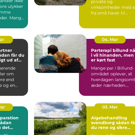
andler ikke
private og
ore ulykker
virksomheder med a
omme
fra små haver til
der. Mange
større udearealer ve
r bærer
boligforeni...
.
Apr
04. Mar
rtner
Parterapi billund når
i vil hinanden, men
gt ud af
er kørt fast
gerende
Mange par i Billund-
ler om
området oplever, at
re end
hverdagen langsom
e og en
æder nærheden.
ræsplæne.
Samtalerne bliver
tænkt lø...
praktisk...
Mar
03. Mar
paration
Algebehandling
sådan
svendborg sådan får
 det
du rene og sikre
ærksted
udendørs arealer