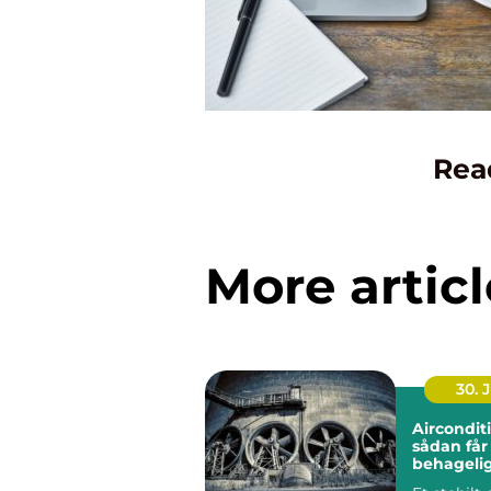
Rea
More articl
30. 
Aircondit
sådan får
behageli
indeklima